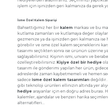
hediyelerden alabilirsiniz. Seçiminizi yaptıkt
işlem için işinizden geri kalmanıza da gerek y
İsme Özel Kalem Siparişi
Bahsettiğimiz her bir
kalem
markası ve bu ma
kutlama zamanları ve kutlamaya değer olaylar 
gezmenize ya da işinizden geri kalmanıza ise 
görebilir ve isme özel kalem seçeneklerini karş
tasarımı seçtikten sonra ise ürünün üzerine yaz
sağlayabilirsiniz. Kişinin ismi, unvanı ve berab
özelleştirebilirsiniz.
Kişiye özel bir hediye
ola
tasarım ile gönderimi yapılan her ürün, gidec
adreslerde zaman kaybetmemeli ve hemen seçimi
sadece
isme özel kalem tasarımları
değildir.
gibi teknoloji ürünleri ellinizin altında yer alı
hediye
arayanlar için en doğru adres burası. 
kalemler, ajandalar ve benzeri harika seçimlerdi
alternatifleri…