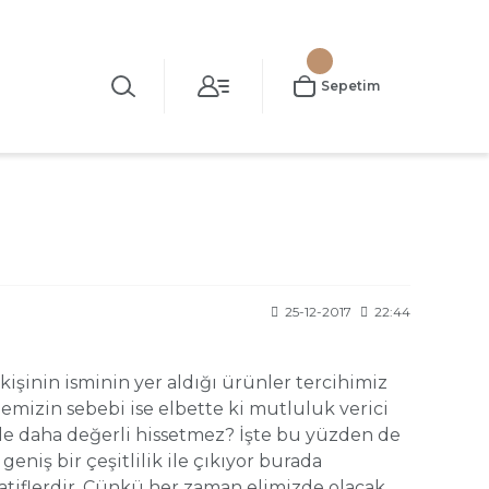
Sepetim
25-12-2017
22:44
işinin isminin yer aldığı ürünler tercihimiz
emizin sebebi ise elbette ki mutluluk verici
ile daha değerli hissetmez? İşte bu yüzden de
niş bir çeşitlilik ile çıkıyor burada
atiflerdir. Çünkü her zaman elimizde olacak,