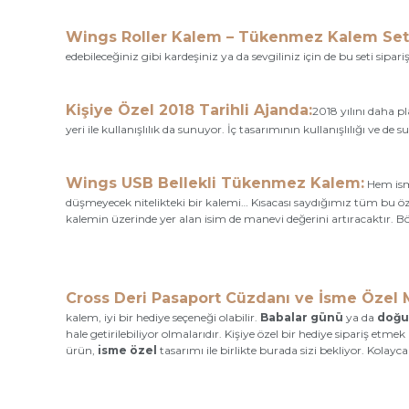
Wings Roller Kalem – Tükenmez Kalem Seti
edebileceğiniz gibi kardeşiniz ya da sevgiliniz için de bu seti sipar
Kişiye Özel 2018 Tarihli Ajanda:
2018 yılını daha p
yeri ile kullanışlılık da sunuyor. İç tasarımının kullanışlılığı ve de
Wings USB Bellekli Tükenmez Kalem:
Hem ism
düşmeyecek nitelikteki bir kalemi… Kısacası saydığımız tüm bu öze
kalemin üzerinde yer alan isim de manevi değerini artıracaktır. Bö
Cross Deri Pasaport Cüzdanı ve İsme Özel 
kalem, iyi bir hediye seçeneği olabilir.
Babalar günü
ya da
doğu
hale getirilebiliyor olmalarıdır. Kişiye özel bir hediye sipariş et
ürün,
isme özel
tasarımı ile birlikte burada sizi bekliyor. Kola