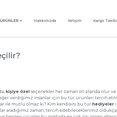
ÜRÜNLER
Hakkımızda
İletişim
Kargo Takibi
çilir?
da,
kişiye özel
seçenekler her zaman ön planda olur ve k
ğer verdiğimiz insanlar için bu tür ürünleri tercih etm
lar ile mutlu olmaz ki? Kim kendisini bu tür
hediyeler
ar aradığımız zaman, tercih edebileceklerimiz oldukça ge
 ve benzeri ürünler bu noktada en çok ilgi gören altern