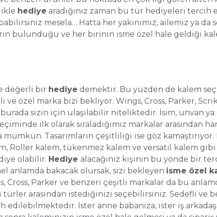
likle
hediye
aradığınız zaman bu tür hediyeleri tercih ed
pabilirsiniz mesela… Hatta her yakınımız, ailemiz ya da se
erin bulunduğu ve her birinin isme özel hale geldiği ka
 değerli bir
hediye
demektir. Bu yüzden de kalem seçim
i ve özel marka bizi bekliyor. Wings, Cross, Parker, Scr
i burada sizin için ulaşılabilir niteliktedir. İsim, unvan 
iminde ilk olarak sıraladığımız markalar arasından hangi
mümkün. Tasarımların çeşitliliği ise göz kamaştırıyor. 
, Roller kalem, tükenmez kalem ve versatil kalem gibi p
diye olabilir.
Hediye
alacağınız kişinin bu yönde bir ter
enel anlamda bakacak olursak, sizi bekleyen
isme özel ka
 Cross, Parker ve benzeri çeşitli markalar da bu anlamda 
türler arasından istediğinizi seçebilirsiniz. Sedefli ve 
h edilebilmektedir. İster anne babanıza, ister iş arkadaş