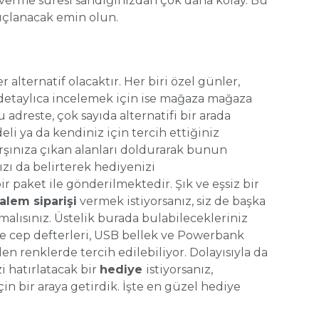
ş verme süresi sandığınızdan çok daha kolay. Bu
nuçlanacak emin olun.
irer alternatif olacaktır. Her biri özel günler,
 detaylıca incelemek için ise mağaza mağaza
u adreste, çok sayıda alternatifi bir arada
i ya da kendiniz için tercih ettiğiniz
arşınıza çıkan alanları doldurarak bunun
nızı da belirterek hediyenizi
ir paket ile gönderilmektedir. Şık ve eşsiz bir
alem siparişi
vermek istiyorsanız, siz de başka
lısınız. Üstelik burada bulabilecekleriniz
ve cep defterleri, USB bellek ve Powerbank
ilen renklerde tercih edilebiliyor. Dolayısıyla da
i hatırlatacak bir
hediye
istiyorsanız,
çin bir araya getirdik. İşte en güzel hediye