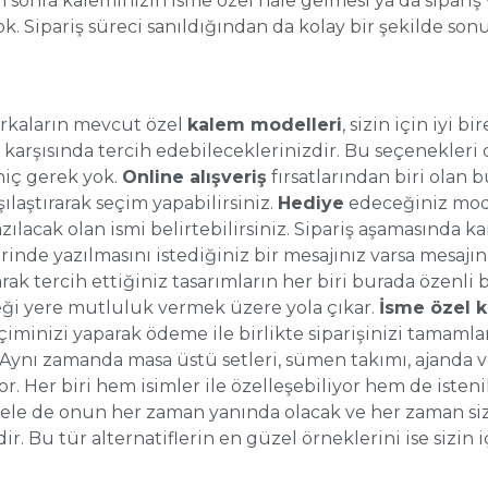
an sonra kaleminizin isme özel hale gelmesi ya da sipari
ok. Sipariş süreci sanıldığından da kolay bir şekilde so
rkaların mevcut özel
kalem modelleri
, sizin için iyi b
karşısında tercih edebileceklerinizdir. Bu seçenekleri
hiç gerek yok.
Online alışveriş
fırsatlarından biri olan b
ılaştırarak seçim yapabilirsiniz.
Hediye
edeceğiniz model
ılacak olan ismi belirtebilirsiniz. Sipariş aşamasında k
erinde yazılmasını istediğiniz bir mesajınız varsa mesajı
rak tercih ettiğiniz tasarımların her biri burada özenli b
eği yere mutluluk vermek üzere yola çıkar.
İsme özel k
nizi yaparak ödeme ile birlikte siparişinizi tamamlama
 Aynı zamanda masa üstü setleri, sümen takımı, ajanda 
yor. Her biri hem isimler ile özelleşebiliyor hem de isten
Hele de onun her zaman yanında olacak ve her zaman siz
r. Bu tür alternatiflerin en güzel örneklerini ise sizin i