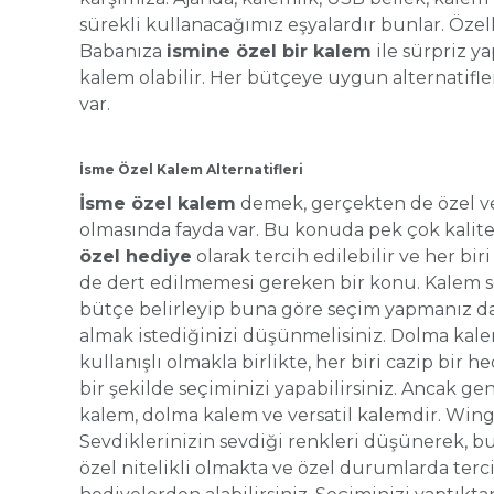
sürekli kullanacağımız eşyalardır bunlar. Özel
Babanıza
ismine özel bir kalem
ile sürpriz ya
kalem olabilir. Her bütçeye uygun alternatifl
var.
İsme Özel Kalem Alternatifleri
İsme özel kalem
demek, gerçekten de özel ve
olmasında fayda var. Bu konuda pek çok kalitel
özel hediye
olarak tercih edilebilir ve her bir
de dert edilmemesi gereken bir konu. Kalem seç
bütçe belirleyip buna göre seçim yapmanız da 
almak istediğinizi düşünmelisiniz. Dolma kalem
kullanışlı olmakla birlikte, her biri cazip bir he
bir şekilde seçiminizi yapabilirsiniz. Ancak g
kalem, dolma kalem ve versatil kalemdir. Wings,
Sevdiklerinizin sevdiği renkleri düşünerek, bu 
özel nitelikli olmakta ve özel durumlarda terci