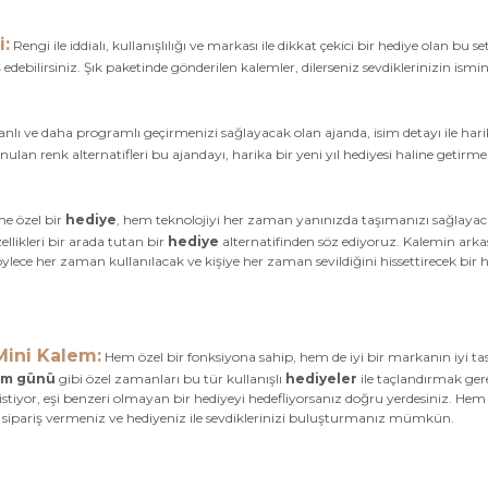
:
Rengi ile iddialı, kullanışlılığı ve markası ile dikkat çekici bir hediye olan bu
iş edebilirsiniz. Şık paketinde gönderilen kalemler, dilerseniz sevdiklerinizin is
lanlı ve daha programlı geçirmenizi sağlayacak olan ajanda, isim detayı ile hari
 sunulan renk alternatifleri bu ajandayı, harika bir yeni yıl hediyesi haline getirm
e özel bir
hediye
, hem teknolojiyi her zaman yanınızda taşımanızı sağlayaca
llikleri bir arada tutan bir
hediye
alternatifinden söz ediyoruz. Kalemin arkas
ylece her zaman kullanılacak ve kişiye her zaman sevildiğini hissettirecek bir 
Mini Kalem:
Hem özel bir fonksiyona sahip, hem de iyi bir markanın iyi t
m günü
gibi özel zamanları bu tür kullanışlı
hediyeler
ile taçlandırmak gerek
mek istiyor, eşi benzeri olmayan bir hediyeyi hedefliyorsanız doğru yerdesiniz. 
yca sipariş vermeniz ve hediyeniz ile sevdiklerinizi buluşturmanız mümkün.