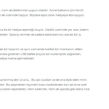
 set, tüm sevdiklerinize uygun olabilir. Anne babanız için tercih
mini de üzerinde taşıyor. Böylece eşsiz birer hediyeye dönüşüyor.
ka da bir hediye seçeneği oluyor. Üstelik üzerinde yer alan kalem
ektedir. Sipariş vermek ise sadece dakikalarınızı alacak bir iş.
k bir tasarım ve aynı zamanda kaliteli bir markanın, elden
ında gizlenen USB bellek büyük bir kullanışlılık sağlarken,
hediye haline gelmektedir.
asarlanmış deri ürünü… Bu şık cüzdan ve de ona eşlik eden mini
ir. Bu seçenekleri kıymetli kılan özelliklerden biri ise isme özel
Hem cüzdan seçenekleri, hem kalemler, hem de ajanda gibi daha nice