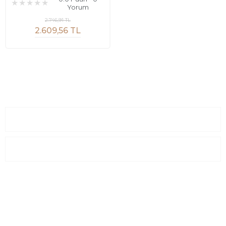
Yorum
2.746,91 TL
2.609,56 TL
Sayfalar
Kurumsal
E-Posta Listesi
En yeni fırsat, indirimler ve kampanyalardan haberdar olmak için
e-bültenimize kayıt olun Yeni kataloglarımızı ilk siz görün siz
haberdar olun.