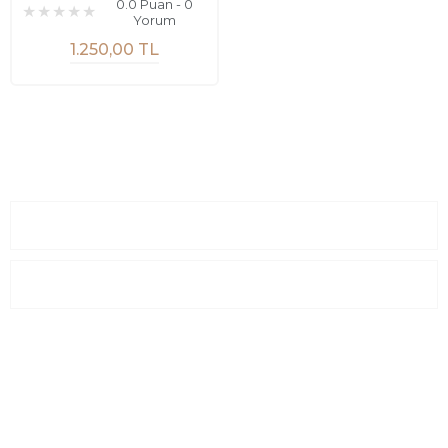
0.0 Puan - 0
Yorum
1.250,00 TL
Sayfalar
Kurumsal
E-Posta Listesi
En yeni fırsat, indirimler ve kampanyalardan haberdar olmak için
e-bültenimize kayıt olun Yeni kataloglarımızı ilk siz görün siz
haberdar olun.