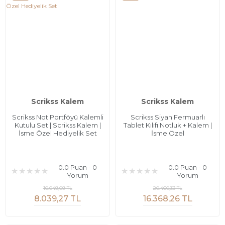
Scrikss Kalem
Scrikss Kalem
Scrikss Not Portföyü Kalemli
Scrikss Siyah Fermuarlı
Kutulu Set | Scrikss Kalem |
Tablet Kılıfı Notluk + Kalem |
İsme Özel Hediyelik Set
İsme Özel
0.0 Puan - 0
0.0 Puan - 0
Yorum
Yorum
10.049,09 TL
20.460,33 TL
8.039,27 TL
16.368,26 TL