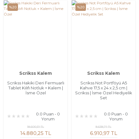
%20
%20
Scrikss Kalem
Scrikss Kalem
Scrikss Hakiki Deri Fermuarlı
Scrikss Not Portföyü A5
Tablet Kılıfı Notluk + Kalem |
Kahve 17,5 x 24 x 2,5 cm |
İsme Özel
Scrikss | İsme Özel Hediyelik
Set
0.0 Puan - 0
0.0 Puan - 0
Yorum
Yorum
18.600,31 TL
8.638,71 TL
14.880,25 TL
6.910,97 TL