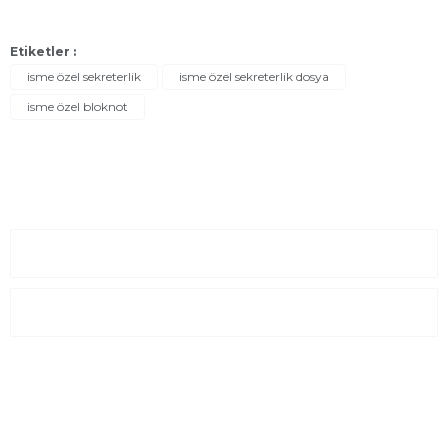
Etiketler :
isme özel sekreterlik
isme özel sekreterlik dosya
isme özel bloknot
Sayfalar
Kurumsal
E-Posta Listesi
En yeni fırsat, indirimler ve kampanyalardan haberdar olmak için
e-bültenimize kayıt olun Yeni kataloglarımızı ilk siz görün siz