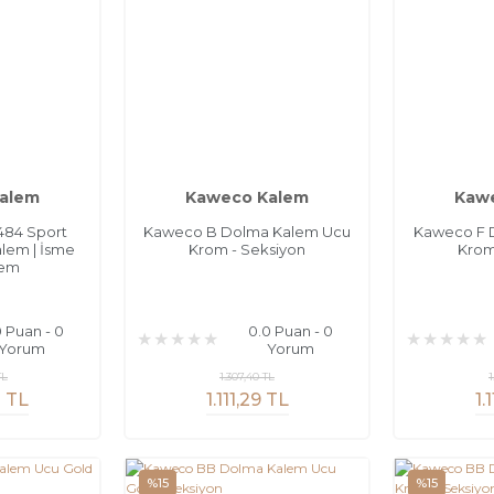
alem
Kaweco Kalem
Kaw
84 Sport
Kaweco B Dolma Kalem Ucu
Kaweco F 
lem | İsme
Krom - Seksiyon
Krom
lem
0 Puan - 0
0.0 Puan - 0
Yorum
Yorum
TL
1.307,40 TL
1
0 TL
1.111,29 TL
1.
%15
%15