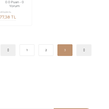
0.0 Puan - 0
Yorum
.973,39 TL
77,38 TL
1
2
3
panyalardan haberdar olmak için e-bültenimize kayıt olun
siz haberdar olun.