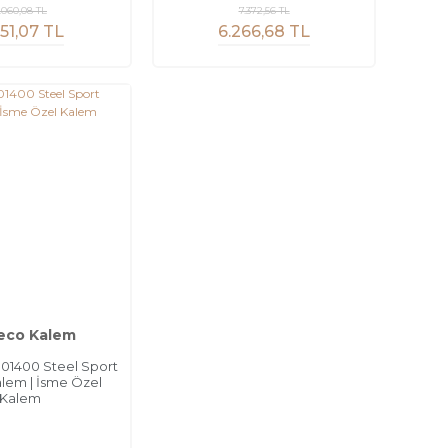
.060,08 TL
7.372,56 TL
51,07 TL
6.266,68 TL
eco Kalem
01400 Steel Sport
lem | İsme Özel
Kalem