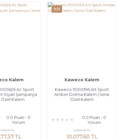
%15
eco Kalem
Kaweco Kalem
000626 Ac Sport
Kaweco 11000196 Art Sport
m Siyah Şampanya
Amber Dolma Kalem | İsme
e Özel Kalem
Özel Kalem
0.0 Puan - 0
0.0 Puan - 0
Yorum
Yorum
6.326,31 TL
11.856,00 TL
877,37 TL
10.077,60 TL