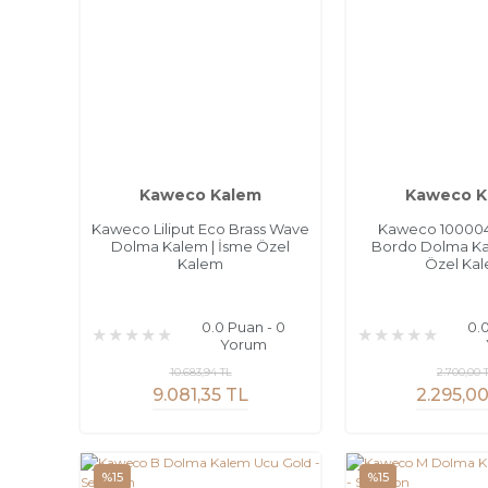
Kaweco Kalem
Kaweco K
Kaweco Liliput Eco Brass Wave
Kaweco 100004
Dolma Kalem | İsme Özel
Bordo Dolma Ka
Kalem
Özel Ka
0.0 Puan - 0
0.
Yorum
10.683,94 TL
2.700,00 
9.081,35 TL
2.295,0
%15
%15