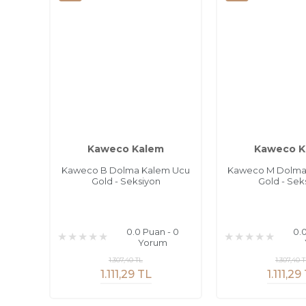
Kaweco Kalem
Kaweco K
Kaweco B Dolma Kalem Ucu
Kaweco M Dolma
Gold - Seksiyon
Gold - Sek
0.0 Puan - 0
0.
Yorum
1.307,40 TL
1.307,40 
1.111,29 TL
1.111,29