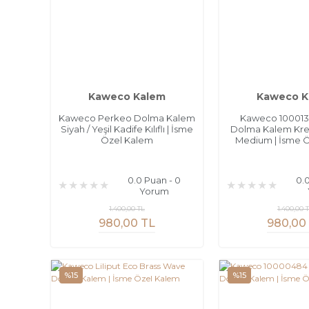
Kaweco Kalem
Kaweco K
Kaweco Perkeo Dolma Kalem
Kaweco 100013
Siyah / Yeşil Kadife Kılıflı | İsme
Dolma Kalem Kre
Özel Kalem
Medium | İsme 
0.0 Puan - 0
0.
Yorum
1.400,00 TL
1.400,00 
980,00 TL
980,00
%15
%15