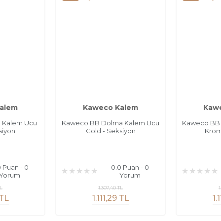
alem
Kaweco Kalem
Kaw
 Kalem Ucu
Kaweco BB Dolma Kalem Ucu
Kaweco BB
siyon
Gold - Seksiyon
Krom
0 Puan - 0
0.0 Puan - 0
Yorum
Yorum
TL
1.307,40 TL
1
 TL
1.111,29 TL
1.