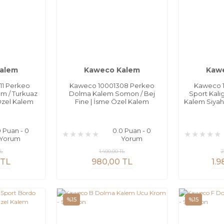
alem
Kaweco Kalem
Kaw
11 Perkeo
Kaweco 10001308 Perkeo
Kaweco 1
m / Turkuaz
Dolma Kalem Somon / Bej
Sport Kali
Özel Kalem
Fine | İsme Özel Kalem
Kalem Siyah
0 Puan - 0
0.0 Puan - 0
Yorum
Yorum
TL
1.400,00 TL
2
 TL
980,00 TL
1.9
%15
%15