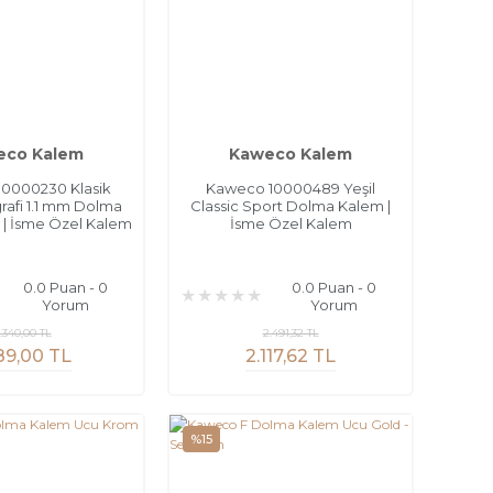
eco Kalem
Kaweco Kalem
0000230 Klasik
Kaweco 10000489 Yeşil
grafi 1.1 mm Dolma
Classic Sport Dolma Kalem |
 | İsme Özel Kalem
İsme Özel Kalem
0.0 Puan - 0
0.0 Puan - 0
Yorum
Yorum
.340,00 TL
2.491,32 TL
89,00 TL
2.117,62 TL
%15