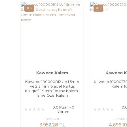
%15
%15
Kaweco Kalem
Kaweco K
Kaweco 100000812 Uç 1.5mm
Kaweco 10000270 D
ve 2.3 mm. 6 adet kartuş
Kalem Kıl
Kaligrafi 1.9mm Dolma Kalem |
İsme Özel Kalem
0.0 Puan - 0
0.
Yorum
4.649,74 TL
5.524,82 
3.952,28 TL
4.696,1