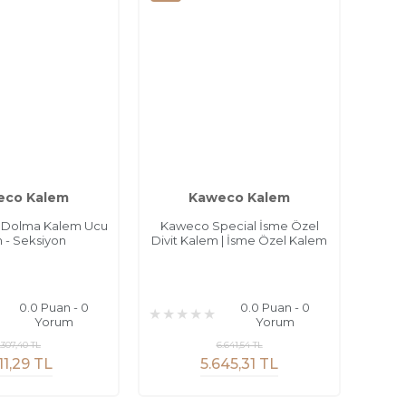
eco Kalem
Kaweco Kalem
 Dolma Kalem Ucu
Kaweco Special İsme Özel
 - Seksiyon
Divit Kalem | İsme Özel Kalem
0.0 Puan - 0
0.0 Puan - 0
Yorum
Yorum
.307,40 TL
6.641,54 TL
111,29 TL
5.645,31 TL