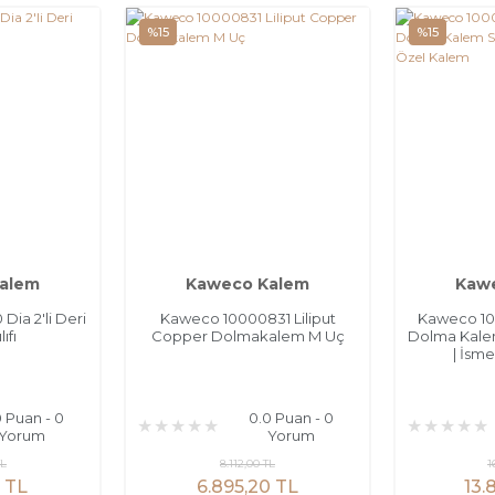
%15
%15
alem
Kaweco Kalem
Kaw
ia 2'li Deri
Kaweco 10000831 Liliput
Kaweco 10
ıfı
Copper Dolmakalem M Uç
Dolma Kale
| İsm
0 Puan - 0
0.0 Puan - 0
Yorum
Yorum
TL
8.112,00 TL
1
0 TL
6.895,20 TL
13.