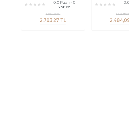
0.0 Puan - 0
0.
Yorum
3.274,43 TL
3.548,70 
2.783,27 TL
2.484,0
Sayfalar
Kurums
Güvenli Alışveriş
Havale Bil
Kargo ve Teslimat
İletişim F