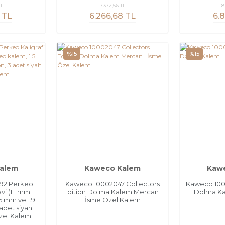
TL
7.372,56 TL
8
 TL
6.266,68 TL
6.8
%15
%15
alem
Kaweco Kalem
Kaw
92 Perkeo
Kaweco 10002047 Collectors
Kaweco 100
avi (1.1 mm
Edition Dolma Kalem Mercan |
Dolma Ka
5 mm ve 1.9
İsme Özel Kalem
adet siyah
Özel Kalem