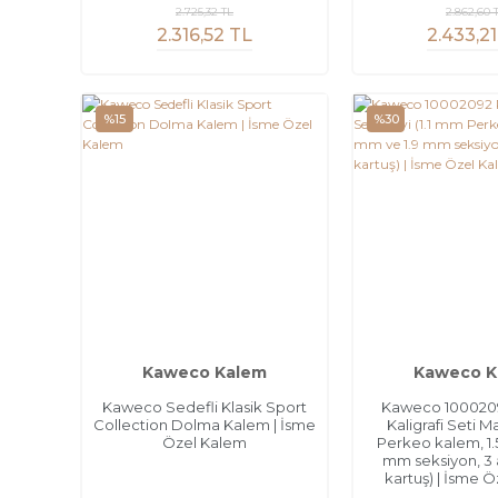
2.725,32 TL
2.862,60 
2.316,52 TL
2.433,21
%15
%30
Kaweco Kalem
Kaweco K
Kaweco Sedefli Klasik Sport
Kaweco 100020
Collection Dolma Kalem | İsme
Kaligrafi Seti M
Özel Kalem
Perkeo kalem, 1.
mm seksiyon, 3 
kartuş) | İsme 