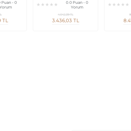
0 Puan - 0
0.0 Puan - 0
Yorum
Yorum
TL
4.042,39 TL
9
9 TL
3.436,03 TL
8.4
al
E-Posta Listesi
En yeni fırsat, indirimler ve kam
dirim Formu
Yeni kataloglarımızı ilk siz görün 
ormu