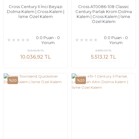
Cross Century II İnci Beyazı
Cross AT0086-108 Classic
Dolma Kalem | Cross Kalem |
Century Parlak Krom Dolma
İsme Özel Kalem
Kalem | Cross Kalem | İsme
Özel Kalem
0.0 Puan - 0
0.0 Puan - 0
Yorum
Yorum
12.546,15 TL
6.891,40 TL
10.036,92 TL
5.513,12 TL
%20
%20