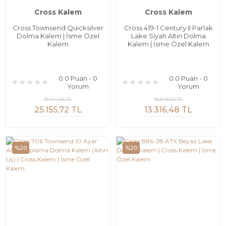
Cross Kalem
Cross Kalem
Cross Townsend Quicksilver
Cross 419-1 Century II Parlak
Dolma Kalem | İsme Özel
Lake Siyah Altın Dolma
Kalem
Kalem | İsme Özel Kalem
0.0 Puan - 0
0.0 Puan - 0
Yorum
Yorum
31.444,65 TL
16.645,60 TL
25.155,72 TL
13.316,48 TL
%20
%20