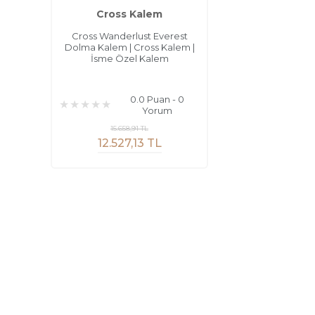
Cross Kalem
Cross Wanderlust Everest
Dolma Kalem | Cross Kalem |
İsme Özel Kalem
0.0 Puan - 0
Yorum
15.658,91 TL
12.527,13 TL
Sayfalar
Kurums
Güvenli Alışveriş
Havale Bil
Kargo ve Teslimat
İletişim F