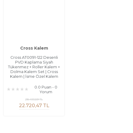
Cross Kalem
Cross AT0091-122 Desenli
PVD Kaplama Siyah
Tükenmez + Roller Kalem +
Dolma Kalem Set | Cross
Kalem | İsme Özel Kalem
0.0 Puan - 0
Yorum
28.400,59 TL
22.720,47 TL