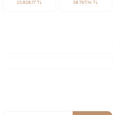
23.828,17 TL
58.767,14 TL
Sayfalar
Kurumsal
E-Posta Listesi
En yeni fırsat, indirimler ve kampanyalardan haberdar olmak için
e-bültenimize kayıt olun Yeni kataloglarımızı ilk siz görün siz
haberdar olun.