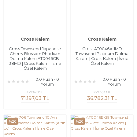
Cross Kalem
Cross Kalem
Cross Townsend Japanese
Cross AT0046A-1MD
Cherry Blossom Rhodium
Townsend Platinum Dolma
Dolma Kalem AT0046CB-
Kalem | Cross Kalem | İsme
38MD | Cross Kalem | İsme
Özel Kalem
Özel Kalem
0.0 Puan - 0
0.0 Puan - 0
Yorum
Yorum
88.996,28 TL
45.977,89 TL
71.197,03 TL
36.782,31 TL
%20
%20