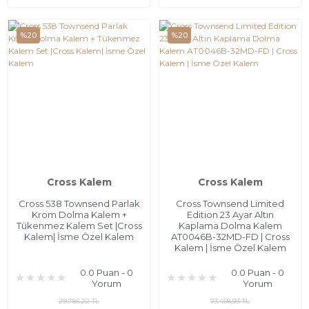
%20
%20
Cross Kalem
Cross Kalem
Cross 538 Townsend Parlak
Cross Townsend Limited
Krom Dolma Kalem +
Edition 23 Ayar Altın
Tükenmez Kalem Set |Cross
Kaplama Dolma Kalem
Kalem| İsme Özel Kalem
AT0046B-32MD-FD | Cross
Kalem | İsme Özel Kalem
0.0 Puan - 0
0.0 Puan - 0
Yorum
Yorum
29.785,22 TL
73.458,93 TL