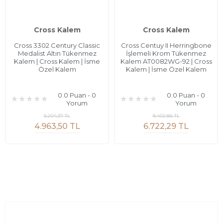
Cross Kalem
Cross Kalem
Cross 3302 Century Classic
Cross Centuy II Herringbone
Medalist Altın Tükenmez
İşlemeli Krom Tükenmez
Kalem | Cross Kalem | İsme
Kalem AT0082WG-92 | Cross
Özel Kalem
Kalem | İsme Özel Kalem
0.0 Puan - 0
0.0 Puan - 0
Yorum
Yorum
6.204,37 TL
8.402,86 TL
4.963,50 TL
6.722,29 TL
Sayfalar