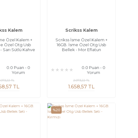
kss Kalem
Scrikss Kalem
sme Özel Kalem +
Scrikss İsme Özel Kalem +
me Özel Otg Usb
16GB. İsme Özel Otg Usb
 - Sarı Sütlü Kahve
Bellek - Mor Eflatun
0.0 Puan - 0
0.0 Puan - 0
Yorum
Yorum
.073,22 TL
2.073,22 TL
658,57 TL
1.658,57 TL
%20