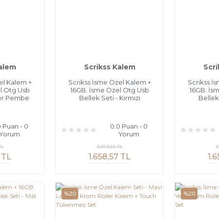
Kalem
Scrikss Kalem
Scri
el Kalem +
Scrikss İsme Özel Kalem +
Scrikss İ
l Otg Usb
16GB. İsme Özel Otg Usb
16GB. İs
Mor Pembe
Bellek Seti - Kırmızı
Bellek 
0 Puan - 0
0.0 Puan - 0
Yorum
Yorum
TL
2.073,22 TL
2
 TL
1.658,57 TL
1.
%20
%20