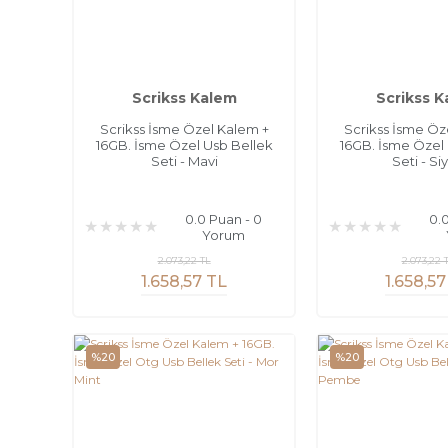
Scrikss Kalem
Scrikss 
Scrikss İsme Özel Kalem +
Scrikss İsme Öz
16GB. İsme Özel Usb Bellek
16GB. İsme Özel
Seti - Mavi
Seti - Si
0.0 Puan - 0
0.
Yorum
2.073,22 TL
2.073,22 
1.658,57 TL
1.658,57
%20
%20