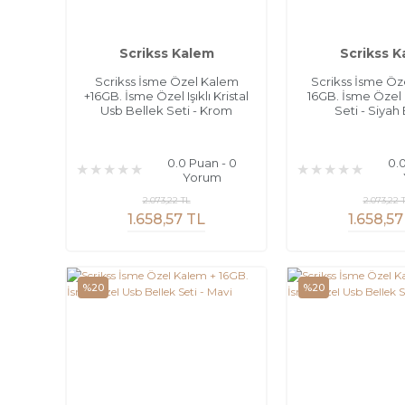
Scrikss Kalem
Scrikss 
Scrikss İsme Özel Kalem
Scrikss İsme Öz
+16GB. İsme Özel Işıklı Kristal
16GB. İsme Özel
Usb Bellek Seti - Krom
Seti - Siyah
0.0 Puan - 0
0.
Yorum
2.073,22 TL
2.073,22 
1.658,57 TL
1.658,57
%20
%20