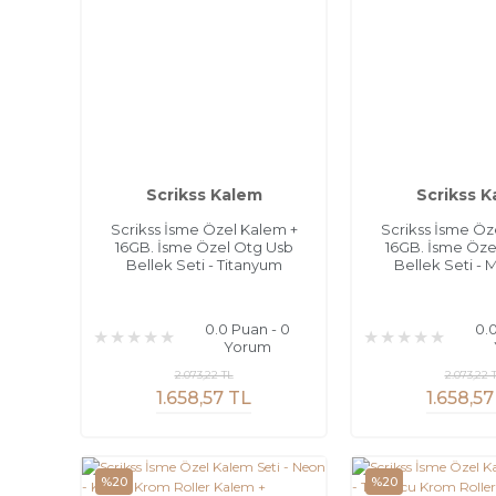
Scrikss Kalem
Scrikss 
Scrikss İsme Özel Kalem +
Scrikss İsme Öz
16GB. İsme Özel Otg Usb
16GB. İsme Öze
Bellek Seti - Titanyum
Bellek Seti - 
0.0 Puan - 0
0.
Yorum
2.073,22 TL
2.073,22 
1.658,57 TL
1.658,57
%20
%20