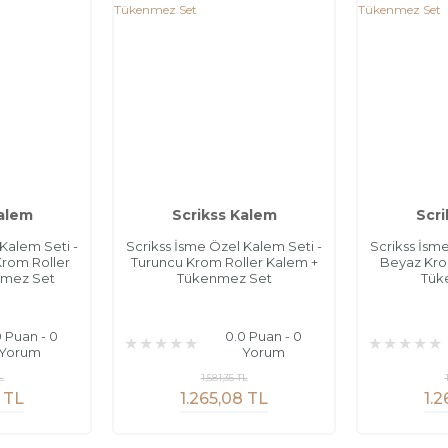
Kalem
Scrikss Kalem
Scri
Kalem Seti -
Scrikss İsme Özel Kalem Seti -
Scrikss İsm
Krom Roller
Turuncu Krom Roller Kalem +
Beyaz Kro
nmez Set
Tükenmez Set
Tük
0 Puan - 0
0.0 Puan - 0
Yorum
Yorum
L
1.581,35 TL
 TL
1.265,08 TL
1.2