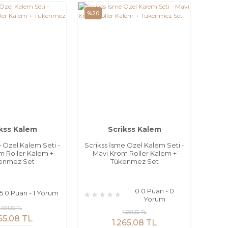
%20
kss Kalem
Scrikss Kalem
e Özel Kalem Seti -
Scrikss İsme Özel Kalem Seti -
m Roller Kalem +
Mavi Krom Roller Kalem +
enmez Set
Tükenmez Set
0.0 Puan - 0
5.0 Puan - 1 Yorum
Yorum
1.581,35 TL
1.581,35 TL
65,08 TL
1.265,08 TL