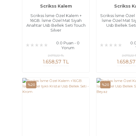
Scrikss Kalem
Scrikss 
Scrikss İsme Özel Kalem +
Scrikss İsme Özel
16GB. İsme Özel Mat Siyah
İsme Özel Mat Si
Anahtar Usb Bellek Seti Touch
Usb Bellek Set
Silver
0.0 Puan - 0
0.
Yorum
2.073,22 TL
2.073,22 
1.658,57 TL
1.658,57
%20
%20