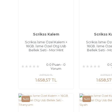
Scrikss Kalem
Scrikss 
Scrikss İsme Özel Kalem +
Scrikss İsme Öz
16GB. İsme Özel Otg Usb
16GB. İsme Öze
Bellek Seti - Mor Mint
Bellek Seti - 
0.0 Puan - 0
0.
Yorum
2.073,22 TL
2.073,22 
1.658,57 TL
1.658,57
%20
%20