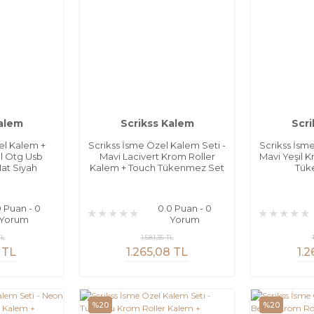
Kalem
Scrikss Kalem
Scri
el Kalem +
Scrikss İsme Özel Kalem Seti -
Scrikss İsm
l Otg Usb
Mavi Lacivert Krom Roller
Mavi Yeşil 
Mat Siyah
Kalem + Touch Tükenmez Set
Tük
0 Puan - 0
0.0 Puan - 0
Yorum
Yorum
TL
1.581,35 TL
 TL
1.265,08 TL
1.2
%20
%20