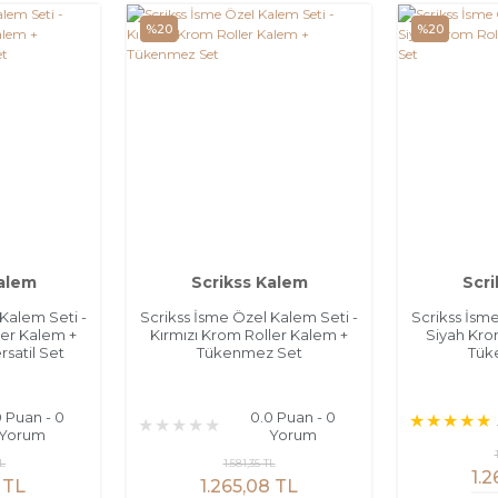
%20
%20
Kalem
Scrikss Kalem
Scri
Kalem Seti -
Scrikss İsme Özel Kalem Seti -
Scrikss İsm
ler Kalem +
Kırmızı Krom Roller Kalem +
Siyah Kro
satil Set
Tükenmez Set
Tük
0 Puan - 0
0.0 Puan - 0
Yorum
Yorum
TL
1.581,35 TL
1.2
 TL
1.265,08 TL