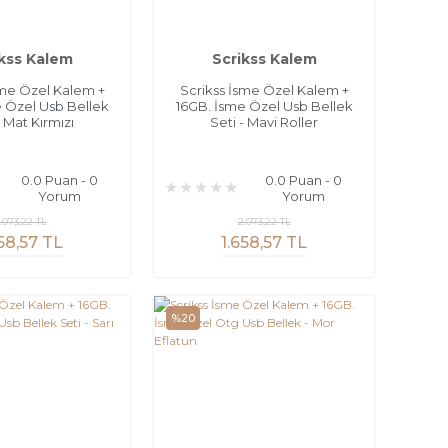
kss Kalem
Scrikss Kalem
sme Özel Kalem +
Scrikss İsme Özel Kalem +
 Özel Usb Bellek
16GB. İsme Özel Usb Bellek
- Mat Kırmızı
Seti - Mavi Roller
0.0 Puan - 0
0.0 Puan - 0
Yorum
Yorum
.073,22 TL
2.073,22 TL
658,57 TL
1.658,57 TL
%20