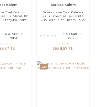
kss Kalem
Scrikss Kalem
sme Özel Kalem +
Scrikss İsme Özel Kalem +
Özel Full Metal Usb
16GB. İsme Özel Işıklı Kristal
i - Titanyum Krom
Usb Bellek Seti - Krom Roller
0.0 Puan - 0
0.0 Puan - 0
Yorum
Yorum
.073,22 TL
2.073,22 TL
658,57 TL
1.658,57 TL
%20