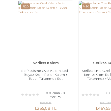
%20
%20
Scrikss Kalem
Scrikss 
Scrikss İsme Özel Kalem Seti -
Scrikss İsme Özel 
Beyaz Krom Roller Kalem +
Kırmızı Krom Rol
Touch Tükenmez Set
Tükenmez + Ver
0.0 Puan - 0
0.
Yorum
1.581,35 TL
1.834,43 
1.265,08 TL
1.467,55