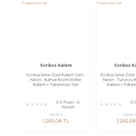
Scrikss Kalem
Scrikss 
Scrikss İsme Özel Kalem Seti -
Scrikss İsme Özel 
Neon - Kahve Krom Roller
Neon - Turuncu 
Kalem + Tükenmez Set
Kalem + Tüke
0.0 Puan - 0
0.
Yorum
1.581,35 TL
1.581,35 T
1.265,08 TL
1.265,08