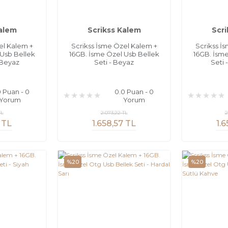
Kalem
Scrikss Kalem
Scri
el Kalem +
Scrikss İsme Özel Kalem +
Scrikss İ
 Usb Bellek
16GB. İsme Özel Usb Bellek
16GB. İsme
 Beyaz
Seti - Beyaz
Seti 
0 Puan - 0
0.0 Puan - 0
Yorum
Yorum
TL
2.073,22 TL
2
 TL
1.658,57 TL
1.
%20
%20