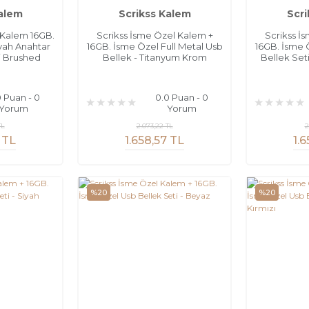
Kalem
Scrikss Kalem
Scri
 Kalem 16GB.
Scrikss İsme Özel Kalem +
Scrikss İ
yah Anahtar
16GB. İsme Özel Full Metal Usb
16GB. İsme 
i Brushed
Bellek - Titanyum Krom
Bellek Set
0 Puan - 0
0.0 Puan - 0
Yorum
Yorum
TL
2.073,22 TL
2
 TL
1.658,57 TL
1.
%20
%20