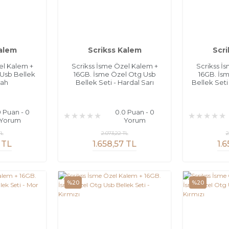
Kalem
Scrikss Kalem
Scri
el Kalem +
Scrikss İsme Özel Kalem +
Scrikss İ
 Usb Bellek
16GB. İsme Özel Otg Usb
16GB. İs
yah
Bellek Seti - Hardal Sarı
Bellek Seti
0 Puan - 0
0.0 Puan - 0
Yorum
Yorum
TL
2.073,22 TL
2
 TL
1.658,57 TL
1.
%20
%20