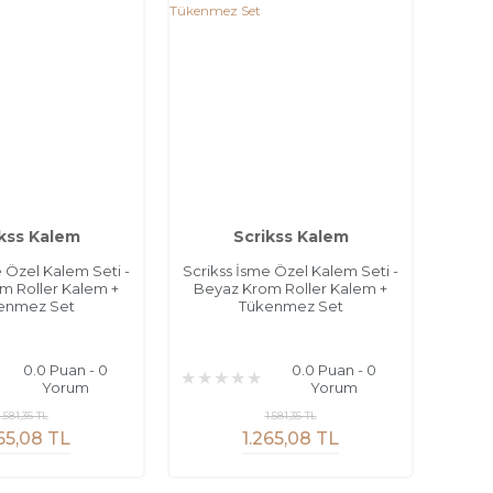
kss Kalem
Scrikss Kalem
e Özel Kalem Seti -
Scrikss İsme Özel Kalem Seti -
m Roller Kalem +
Beyaz Krom Roller Kalem +
enmez Set
Tükenmez Set
0.0 Puan - 0
0.0 Puan - 0
Yorum
Yorum
1.581,35 TL
1.581,35 TL
65,08 TL
1.265,08 TL