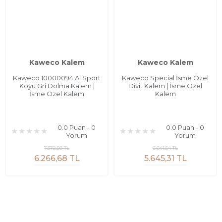
Kaweco Kalem
Kaweco Kalem
Kaweco 10000094 Al Sport
Kaweco Special İsme Özel
Koyu Gri Dolma Kalem |
Divit Kalem | İsme Özel
İsme Özel Kalem
Kalem
0.0 Puan - 0
0.0 Puan - 0
Yorum
Yorum
7.372,56 TL
6.641,54 TL
6.266,68 TL
5.645,31 TL