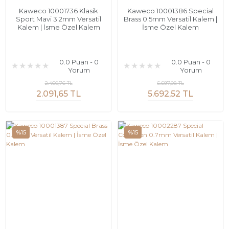
Kaweco 10001736 Klasik
Kaweco 10001386 Special
Sport Mavi 3.2mm Versatil
Brass 0.5mm Versatil Kalem |
Kalem | İsme Özel Kalem
İsme Özel Kalem
0.0 Puan - 0
0.0 Puan - 0
Yorum
Yorum
2.460,76 TL
6.697,08 TL
2.091,65 TL
5.692,52 TL
%15
%15