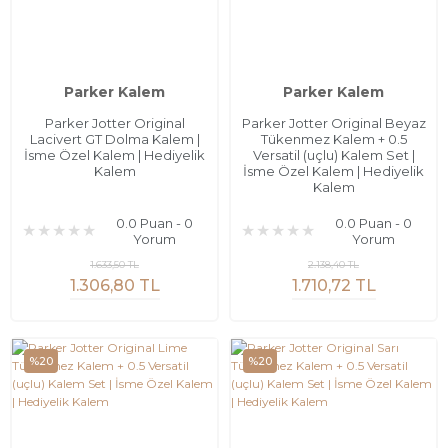
Parker Kalem
Parker Kalem
Parker Jotter Original
Parker Jotter Original Beyaz
Lacivert GT Dolma Kalem |
Tükenmez Kalem + 0.5
İsme Özel Kalem | Hediyelik
Versatil (uçlu) Kalem Set |
Kalem
İsme Özel Kalem | Hediyelik
Kalem
0.0 Puan - 0
0.0 Puan - 0
Yorum
Yorum
1.633,50 TL
2.138,40 TL
1.306,80 TL
1.710,72 TL
%20
%20