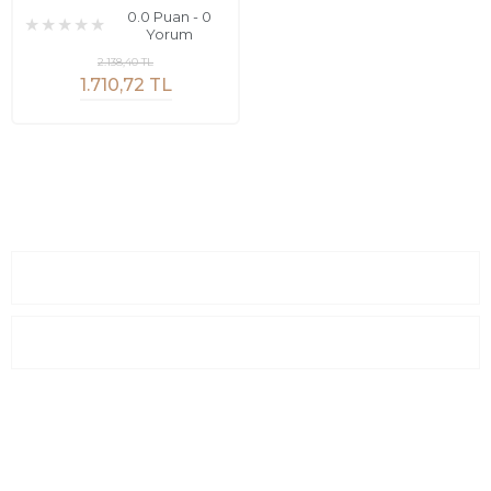
0.0 Puan - 0
Yorum
2.138,40 TL
1.710,72 TL
Sayfalar
Kurumsal
E-Posta Listesi
En yeni fırsat, indirimler ve kampanyalardan haberdar olmak için
e-bültenimize kayıt olun Yeni kataloglarımızı ilk siz görün siz