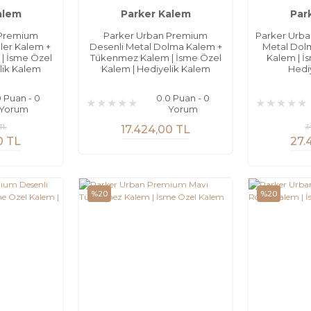
alem
Parker Kalem
Par
 Premium
Parker Urban Premium
Parker Urb
ler Kalem +
Desenli Metal Dolma Kalem +
Metal Dolm
| İsme Özel
Tükenmez Kalem | İsme Özel
Kalem | İ
lik Kalem
Kalem | Hediyelik Kalem
Hedi
0 Puan - 0
0.0 Puan - 0
Yorum
Yorum
TL
3
17.424,00 TL
0 TL
27.
%20
%20