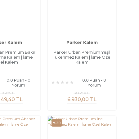
ker Kalem
Parker Kalem
an Premium Bakır
Parker Urban Premium Yeşil
ma Kalem | İsme
Tükenmez Kalem | İsme Özel
el Kalem
Kalem
0.0 Puan - 0
0.0 Puan - 0
Yorum
Yorum
6.061,75 TL
8.662,50 TL
849,40 TL
6.930,00 TL
%20