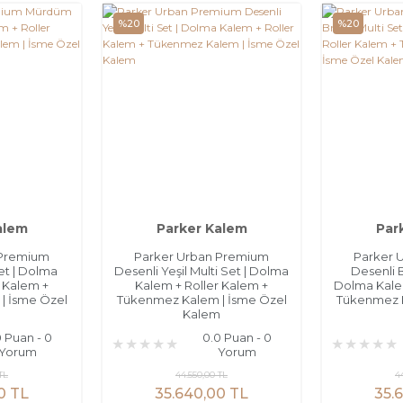
%20
%20
alem
Parker Kalem
Par
 Premium
Parker Urban Premium
Parker 
et | Dolma
Desenli Yeşil Multi Set | Dolma
Desenli B
r Kalem +
Kalem + Roller Kalem +
Dolma Kalem
| İsme Özel
Tükenmez Kalem | İsme Özel
Tükenmez K
m
Kalem
0 Puan - 0
0.0 Puan - 0
Yorum
Yorum
TL
44.550,00 TL
4
0 TL
35.640,00 TL
35.