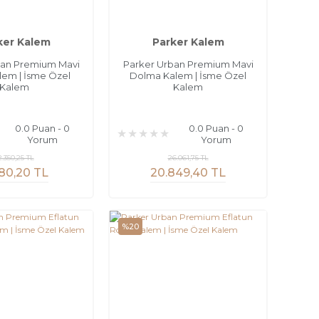
ker Kalem
Parker Kalem
ban Premium Mavi
Parker Urban Premium Mavi
alem | İsme Özel
Dolma Kalem | İsme Özel
Kalem
Kalem
0.0 Puan - 0
0.0 Puan - 0
Yorum
Yorum
2.350,25 TL
26.061,75 TL
80,20 TL
20.849,40 TL
%20