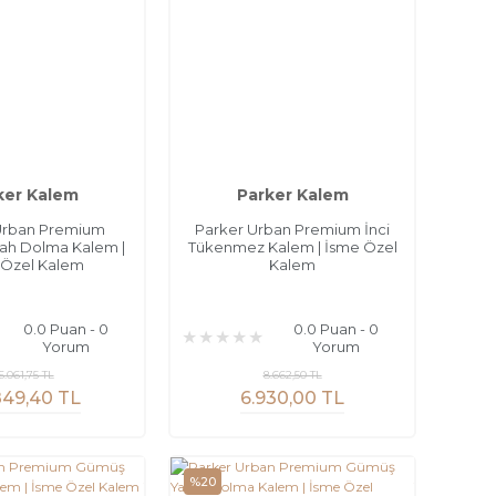
ker Kalem
Parker Kalem
Urban Premium
Parker Urban Premium İnci
ah Dolma Kalem |
Tükenmez Kalem | İsme Özel
 Özel Kalem
Kalem
0.0 Puan - 0
0.0 Puan - 0
Yorum
Yorum
6.061,75 TL
8.662,50 TL
849,40 TL
6.930,00 TL
%20