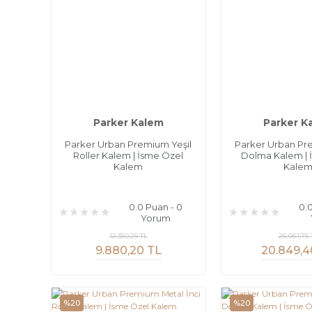
Parker Kalem
Parker K
Parker Urban Premium Yeşil
Parker Urban Pr
Roller Kalem | İsme Özel
Dolma Kalem | 
Kalem
Kale
0.0 Puan - 0
0.
Yorum
12.350,25 TL
26.061,75 
9.880,20 TL
20.849,4
%20
%20