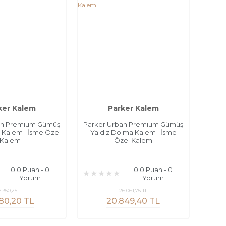
ker Kalem
Parker Kalem
an Premium Gümüş
Parker Urban Premium Gümüş
r Kalem | İsme Özel
Yaldız Dolma Kalem | İsme
Kalem
Özel Kalem
0.0 Puan - 0
0.0 Puan - 0
Yorum
Yorum
2.350,25 TL
26.061,75 TL
80,20 TL
20.849,40 TL