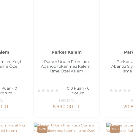
alem
Parker Kalem
Par
emium Yeşil
Parker Urban Premium
Parker 
İsme Özel
Abanoz Tükenmez Kalem |
Abanoz Siy
m
İsme Özel Kalem
İsme
0 Puan - 0
0.0 Puan - 0
Yorum
Yorum
TL
8.662,50 TL
2
0 TL
6.930,00 TL
20.
%20
%20