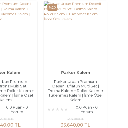
%20
ker Kalem
Parker Kalem
Urban Premium
Parker Urban Premium
ronz Multi Set |
Desenli Eflatun Multi Set |
 + Roller Kalem +
Dolma Kalem + Roller Kalem +
alem | İsme Özel
Tükenmez Kalem | İsme Özel
Kalem
Kalem
0.0 Puan - 0
0.0 Puan - 0
Yorum
Yorum
4.550,00 TL
44.550,00 TL
640,00 TL
35.640,00 TL