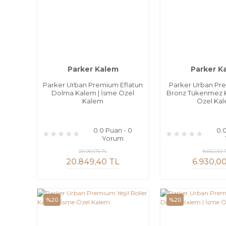
Parker Kalem
Parker K
Parker Urban Premium Eflatun
Parker Urban Pr
Dolma Kalem | İsme Özel
Bronz Tükenmez K
Kalem
Özel Ka
0.0 Puan - 0
0.
Yorum
26.061,75 TL
8.662,50 
20.849,40 TL
6.930,0
%20
%20