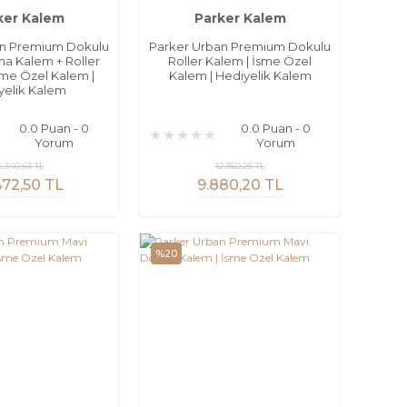
ker Kalem
Parker Kalem
an Premium Dokulu
Parker Urban Premium Dokulu
a Kalem + Roller
Roller Kalem | İsme Özel
sme Özel Kalem |
Kalem | Hediyelik Kalem
yelik Kalem
0.0 Puan - 0
0.0 Puan - 0
Yorum
Yorum
4.340,63 TL
12.350,25 TL
472,50 TL
9.880,20 TL
%20