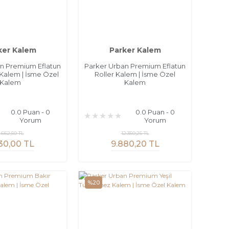
ker Kalem
Parker Kalem
n Premium Eflatun
Parker Urban Premium Eflatun
alem | İsme Özel
Roller Kalem | İsme Özel
Kalem
Kalem
0.0 Puan - 0
0.0 Puan - 0
Yorum
Yorum
.662,50 TL
12.350,25 TL
30,00 TL
9.880,20 TL
%20