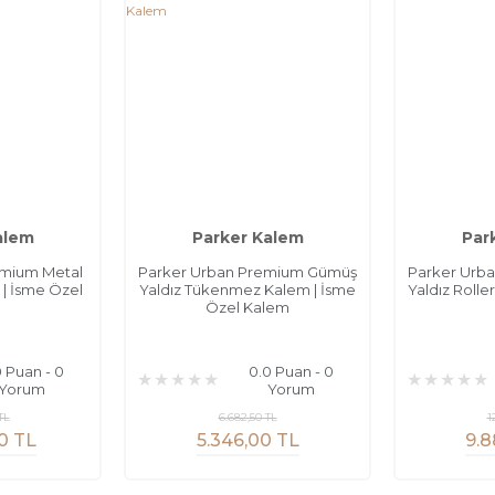
alem
Parker Kalem
Par
emium Metal
Parker Urban Premium Gümüş
Parker Urb
 | İsme Özel
Yaldız Tükenmez Kalem | İsme
Yaldız Rolle
m
Özel Kalem
0 Puan - 0
0.0 Puan - 0
Yorum
Yorum
TL
6.682,50 TL
1
0 TL
5.346,00 TL
9.8