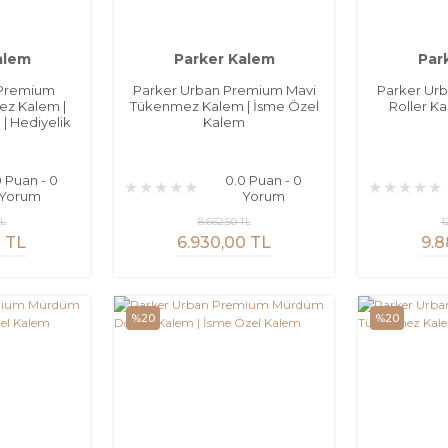
alem
Parker Kalem
Par
 Premium
Parker Urban Premium Mavi
Parker Ur
ez Kalem |
Tükenmez Kalem | İsme Özel
Roller K
| Hediyelik
Kalem
m
0 Puan - 0
0.0 Puan - 0
Yorum
Yorum
TL
8.662,50 TL
1
3 TL
6.930,00 TL
9.8
%20
%20