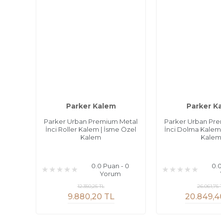
Parker Kalem
Parker K
Parker Urban Premium Metal
Parker Urban Pr
İnci Roller Kalem | İsme Özel
İnci Dolma Kalem
Kalem
Kale
0.0 Puan - 0
0.
Yorum
12.350,25 TL
26.061,75 
9.880,20 TL
20.849,4