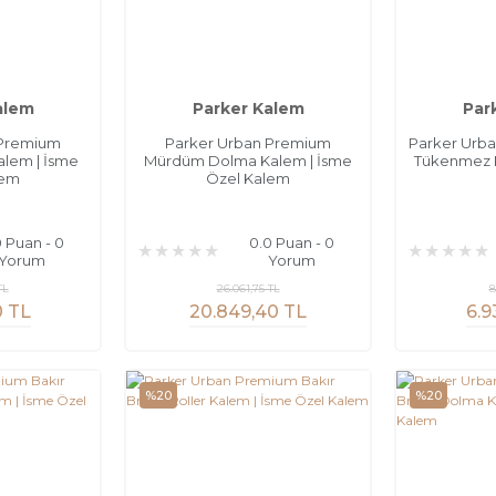
alem
Parker Kalem
Par
 Premium
Parker Urban Premium
Parker Urba
alem | İsme
Mürdüm Dolma Kalem | İsme
Tükenmez K
lem
Özel Kalem
0 Puan - 0
0.0 Puan - 0
Yorum
Yorum
TL
26.061,75 TL
8
0 TL
20.849,40 TL
6.9
%20
%20