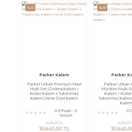
%20
%20
Parker Kalem
Parker K
Parker Urban Premium Mavi
Parker Urban
Multi Set | Dolma Kalem +
Mürdüm Multi S
Roller Kalem + Tükenmez
Kalem + Rolle
Kalem | İsme Özel Kalem
Tükenmez Kalem 
Kale
0.0 Puan - 0
0.
Yorum
44.550,00 TL
44.550,00 
35.640,00 TL
35.640,0