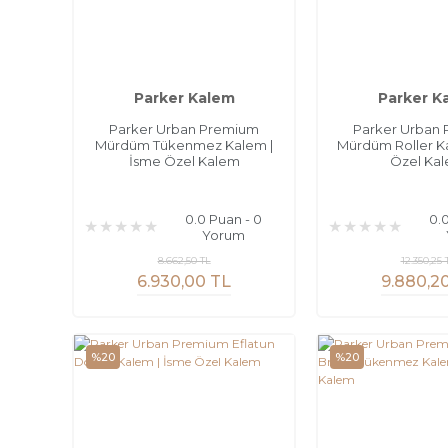
Parker Kalem
Parker K
Parker Urban Premium
Parker Urban
Mürdüm Tükenmez Kalem |
Mürdüm Roller K
İsme Özel Kalem
Özel Ka
0.0 Puan - 0
0.
Yorum
8.662,50 TL
12.350,25 
6.930,00 TL
9.880,2
%20
%20