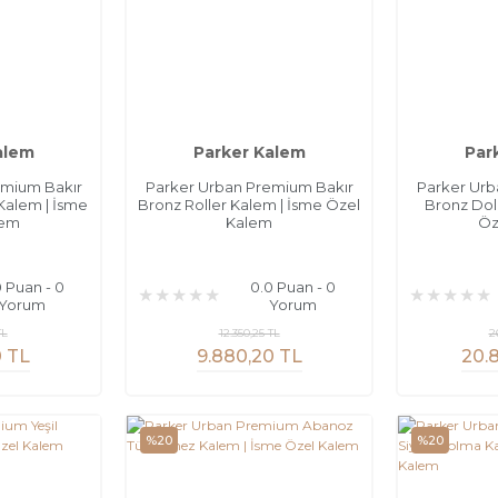
alem
Parker Kalem
Par
emium Bakır
Parker Urban Premium Bakır
Parker Urb
alem | İsme
Bronz Roller Kalem | İsme Özel
Bronz Dol
lem
Kalem
Öz
0 Puan - 0
0.0 Puan - 0
Yorum
Yorum
TL
12.350,25 TL
2
0 TL
9.880,20 TL
20.
%20
%20