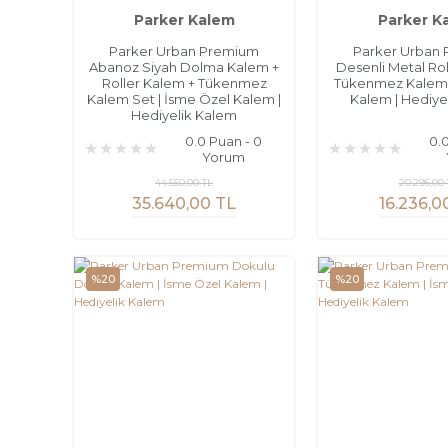
Parker Kalem
Parker K
Parker Urban Premium
Parker Urban
Abanoz Siyah Dolma Kalem +
Desenli Metal Rol
Roller Kalem + Tükenmez
Tükenmez Kalem 
Kalem Set | İsme Özel Kalem |
Kalem | Hediye
Hediyelik Kalem
0.0 Puan - 0
0.
Yorum
44.550,00 TL
20.295,00 
35.640,00 TL
16.236,0
%20
%20