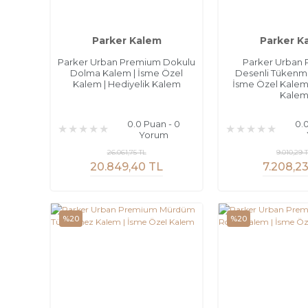
Parker Kalem
Parker K
Parker Urban Premium Dokulu
Parker Urban
Dolma Kalem | İsme Özel
Desenli Tükenm
Kalem | Hediyelik Kalem
İsme Özel Kalem 
Kale
0.0 Puan - 0
0.
Yorum
26.061,75 TL
9.010,29 
20.849,40 TL
7.208,2
%20
%20