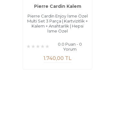
Pierre Cardin Kalem
Pierre Cardin Enjoy İsme Özel
Multi Set 3 Parça | Kartvizitlik +
Kalem + Anahtarlık | Hepsi
İsme Özel
0.0 Puan - 0
Yorum
1.740,00 TL
Sayfalar
Kurums
Güvenli Alışveriş
Havale Bil
Kargo ve Teslimat
İletişim F