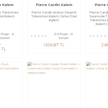
n Kalem
Pierre Cardin Kalem
Pierre
ro Tükenmez
Pierre Cardin Ardour Desenli
Pierre Car
zel Kalem
Tükenmez Kalem | İsme Özel
Swarovski Ta
Kalem
Tükenmez K
Kalem |
0 Puan - 0
0.0 Puan - 0
Yorum
Yorum
TL
1.506,87 TL
2.8
0 TL