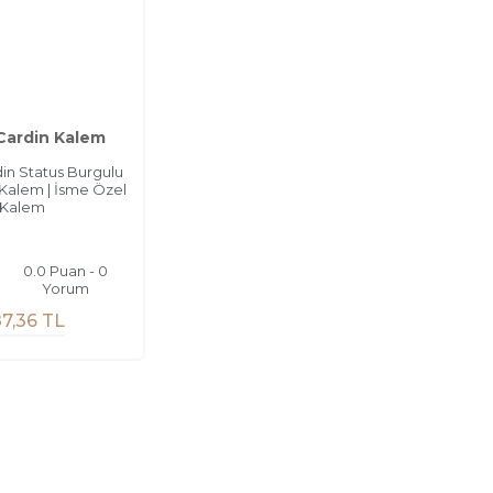
 Cardin Kalem
din Status Burgulu
alem | İsme Özel
Kalem
0.0 Puan - 0
Yorum
7,36 TL