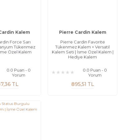
 Cardin Kalem
Pierre Cardin Kalem
ardin Force Sarı
Pierre Cardin Favorite
itanyum Tükenmez
Tükenmez Kalem + Versatil
İsme Özel Kalem
Kalem Seti | İsme Özel Kalem |
Hediye Kalem
0.0 Puan - 0
0.0 Puan - 0
Yorum
Yorum
7,36 TL
895,51 TL