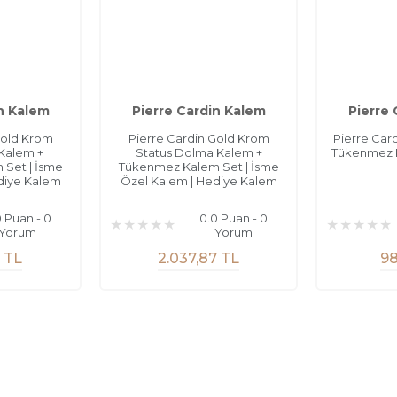
n Kalem
Pierre Cardin Kalem
Pierre
Gold Krom
Pierre Cardin Gold Krom
Pierre Car
 Kalem +
Status Dolma Kalem +
Tükenmez K
Set | İsme
Tükenmez Kalem Set | İsme
diye Kalem
Özel Kalem | Hediye Kalem
0 Puan - 0
0.0 Puan - 0
Yorum
Yorum
7 TL
2.037,87 TL
98