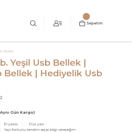
Sepetim
sh Bellek
. Yeşil Usb Bellek |
 Bellek | Hediyelik Usb
2
(Aynı Gün Kargo)
El yazısı
Düz yazı
Yazı fontunu kendim seçip bilgi vereceğim