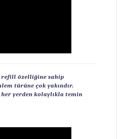
efill özelliğine sahip
kalem türüne çok yakındır.
n her yerden kolaylıkla temin