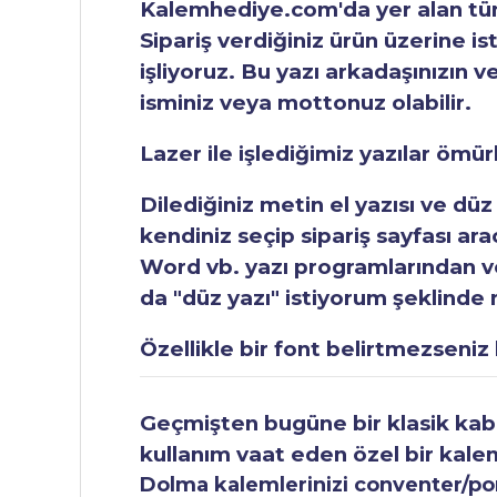
Kalemhediye.com'da yer alan tüm 
Sipariş verdiğiniz ürün üzerine is
işliyoruz. Bu yazı arkadaşınızın v
isminiz veya mottonuz olabilir.
Lazer ile işlediğimiz yazılar ömü
Dilediğiniz metin el yazısı ve düz
kendiniz seçip sipariş sayfası ar
Word vb. yazı programlarından vey
da "düz yazı" istiyorum şeklinde n
Özellikle bir font belirtmezseniz b
Geçmişten bugüne bir klasik kabul
kullanım vaat eden özel bir kale
Dolma kalemlerinizi conventer/pomp