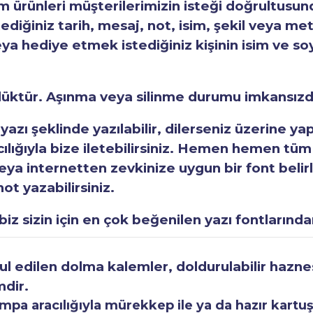
ürünleri müşterilerimizin isteği doğrultusunda
tediğiniz tarih, mesaj, not, isim, şekil veya met
eya hediye etmek istediğiniz kişinin isim ve so
rlüktür. Aşınma veya silinme durumu imkansızd
 yazı şeklinde yazılabilir, dilerseniz üzerine y
acılığıyla bize iletebilirsiniz. Hemen hemen tüm
a internetten zevkinize uygun bir font belirley
ot yazabilirsiniz.
iz sizin için en çok beğenilen yazı fontlarından
 edilen dolma kalemler, doldurulabilir haznesi
mdir.
a aracılığıyla mürekkep ile ya da hazır kartuşla