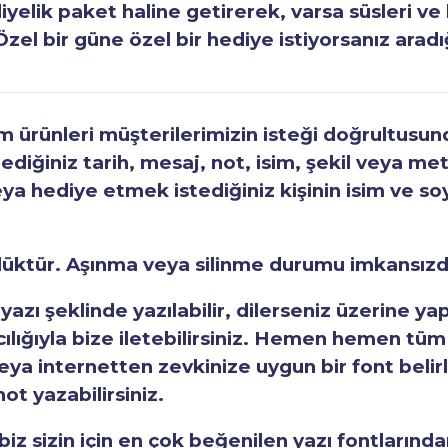
elik paket haline getirerek, varsa süsleri ve h
Özel bir güne özel bir hediye istiyorsanız aradı
ürünleri müşterilerimizin isteği doğrultusunda
tediğiniz tarih, mesaj, not, isim, şekil veya met
eya hediye etmek istediğiniz kişinin isim ve so
rlüktür. Aşınma veya silinme durumu imkansızd
 yazı şeklinde yazılabilir, dilerseniz üzerine y
acılığıyla bize iletebilirsiniz. Hemen hemen tüm
a internetten zevkinize uygun bir font belirley
ot yazabilirsiniz.
iz sizin için en çok beğenilen yazı fontlarından