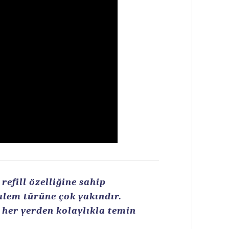
efill özelliğine sahip
kalem türüne çok yakındır.
n her yerden kolaylıkla temin