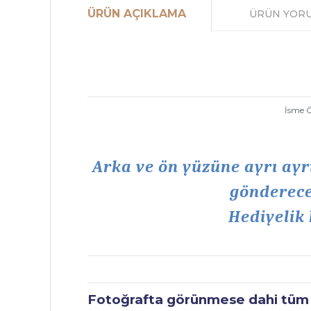
ÜRÜN AÇIKLAMA
ÜRÜN YOR
İsme Ö
Arka ve ön yüzüne ayrı ayrı 
göndereceğ
Hediyelik 
Fotoğrafta görünmese dahi tüm ür