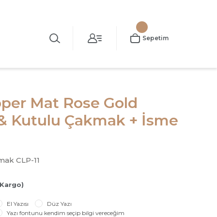
Sepetim
pper Mat Rose Gold
& Kutulu Çakmak + İsme
mak CLP-11
 Kargo)
El Yazısı
Düz Yazı
Yazı fontunu kendim seçip bilgi vereceğim