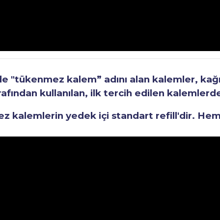
"tükenmez kalem” adını alan kalemler, kağıt 
fından kullanılan, ilk tercih edilen kalemlerden
kalemlerin yedek içi standart refill'dir. He