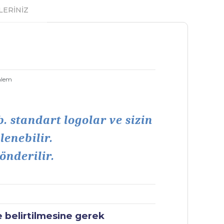
LERİNİZ
Kalem
b. standart logolar ve sizin
lenebilir.
önderilir.
e belirtilmesine gerek