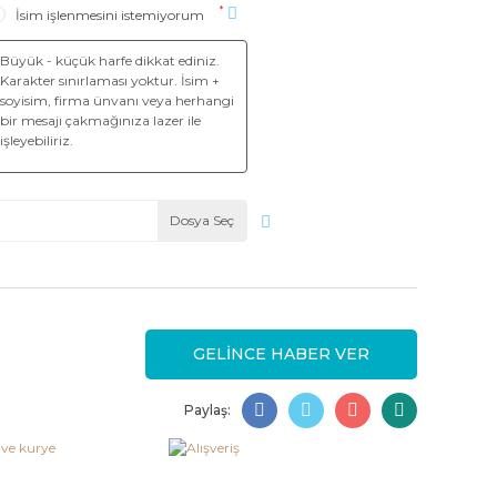
*
İsim işlenmesini istemiyorum
Dosya Seç
GELİNCE HABER VER
Paylaş: