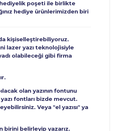
ediyelik poşeti ile birlikte
ğınız hediye ürünlerimizden biri
 kişiselleştirebiliyoruz.
ni lazer yazı teknolojisiyle
yadı olabileceği gibi firma
ır.
apılacak olan yazının fontunu
 yazı fontları bizde mevcut.
ebilirsiniz. Veya "el yazısı" ya
 birini belirleyip yazarız.