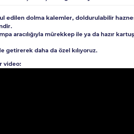
 edilen dolma kalemler, doldurulabilir haznesi
mdir.
a aracılığıyla mürekkep ile ya da hazır kartuşla
le getirerek daha da özel kılıyoruz.
r video: