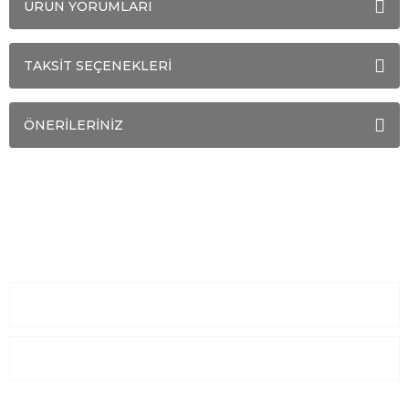
ÜRÜN YORUMLARI
TAKSİT SEÇENEKLERİ
ÖNERİLERİNİZ
Sayfalar
Kurumsal