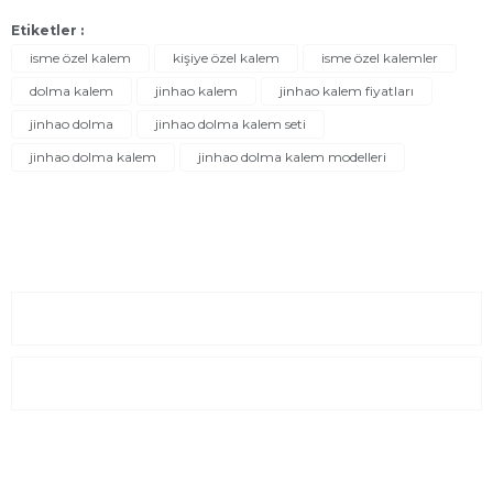
Etiketler :
isme özel kalem
kişiye özel kalem
isme özel kalemler
dolma kalem
jinhao kalem
jinhao kalem fiyatları
jinhao dolma
jinhao dolma kalem seti
jinhao dolma kalem
jinhao dolma kalem modelleri
Sayfalar
Kurumsal
E-Posta Listesi