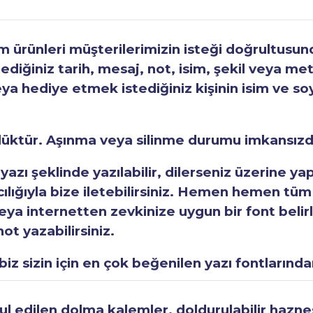
ürünleri müşterilerimizin isteği doğrultusunda
tediğiniz tarih, mesaj, not, isim, şekil veya met
eya hediye etmek istediğiniz kişinin isim ve so
rlüktür. Aşınma veya silinme durumu imkansızd
 yazı şeklinde yazılabilir, dilerseniz üzerine y
acılığıyla bize iletebilirsiniz. Hemen hemen tüm
a internetten zevkinize uygun bir font belirley
ot yazabilirsiniz.
iz sizin için en çok beğenilen yazı fontlarından
 edilen dolma kalemler, doldurulabilir haznesi