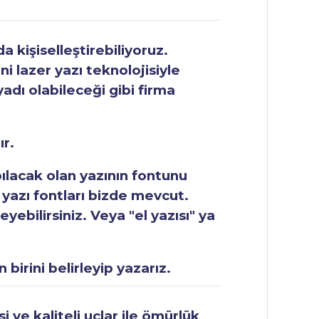
 kişiselleştirebiliyoruz.
ni lazer yazı teknolojisiyle
yadı olabileceği gibi firma
ır.
apılacak olan yazının fontunu
 yazı fontları bizde mevcut.
ebilirsiniz. Veya "el yazısı" ya
 birini belirleyip yazarız.
 ve kaliteli uçlar ile ömürlük