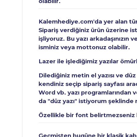
olabilir.
Kalemhediye.com'da yer alan tüm 
Sipariş verdiğiniz ürün üzerine is
işliyoruz. Bu yazı arkadaşınızın v
isminiz veya mottonuz olabilir.
Lazer ile işlediğimiz yazılar ömü
Dilediğiniz metin el yazısı ve düz
kendiniz seçip sipariş sayfası ar
Word vb. yazı programlarından vey
da "düz yazı" istiyorum şeklinde n
Özellikle bir font belirtmezseniz b
Geçmişten bugüne bir klasik kabul