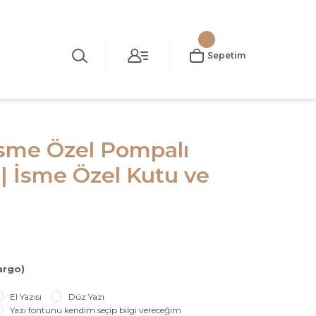
Sepetim
İsme Özel Pompalı
| İsme Özel Kutu ve
argo)
El Yazısı
Düz Yazı
Yazı fontunu kendim seçip bilgi vereceğim