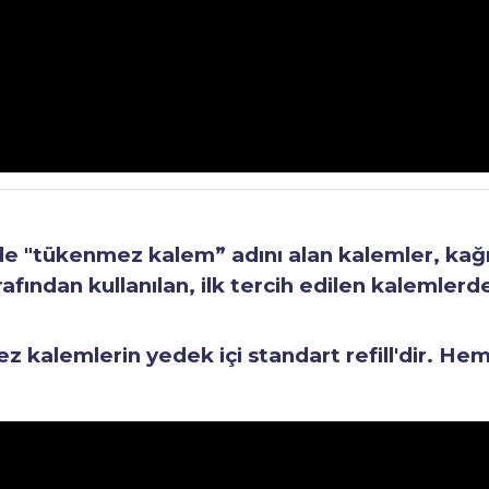
"tükenmez kalem” adını alan kalemler, kağıt 
fından kullanılan, ilk tercih edilen kalemlerden
kalemlerin yedek içi standart refill'dir. He