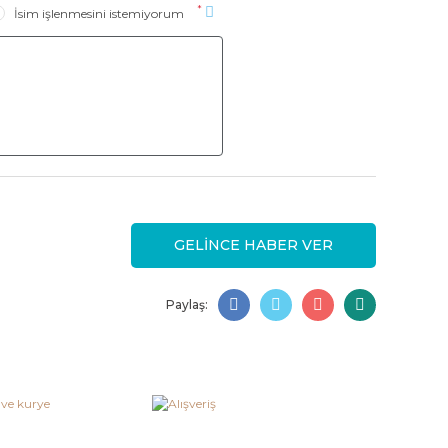
*
İsim işlenmesini istemiyorum
GELİNCE HABER VER
Paylaş: