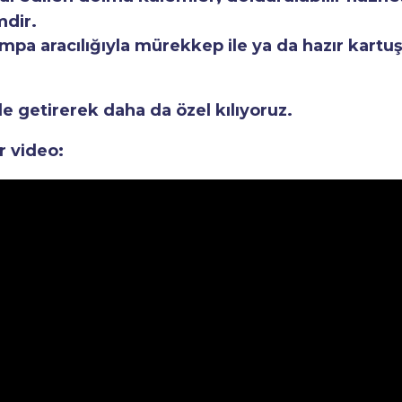
mdir.
a aracılığıyla mürekkep ile ya da hazır kartuşla
le getirerek daha da özel kılıyoruz.
r video: