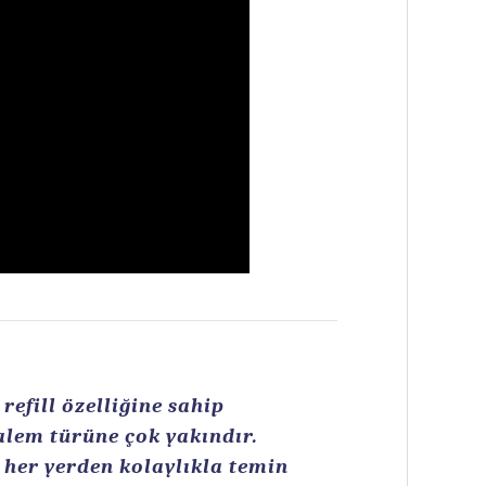
efill özelliğine sahip
kalem türüne çok yakındır.
n her yerden kolaylıkla temin