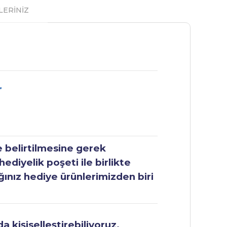
LERİNİZ
.
e belirtilmesine gerek
ediyelik poşeti ile birlikte
ğınız hediye ürünlerimizden biri
 kişiselleştirebiliyoruz.