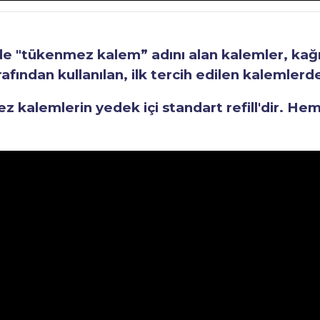
"tükenmez kalem” adını alan kalemler, kağıt 
fından kullanılan, ilk tercih edilen kalemlerden
kalemlerin yedek içi standart refill'dir. He