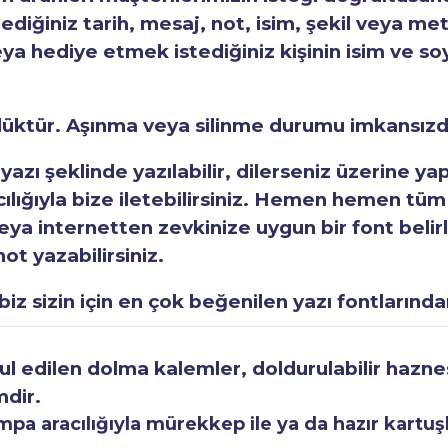
tediğiniz tarih, mesaj, not, isim, şekil veya met
eya hediye etmek istediğiniz kişinin isim ve so
rlüktür. Aşınma veya silinme durumu imkansızd
 yazı şeklinde yazılabilir, dilerseniz üzerine y
acılığıyla bize iletebilirsiniz. Hemen hemen tüm
a internetten zevkinize uygun bir font belirley
ot yazabilirsiniz.
iz sizin için en çok beğenilen yazı fontlarından
 edilen dolma kalemler, doldurulabilir haznesi
mdir.
a aracılığıyla mürekkep ile ya da hazır kartuşla