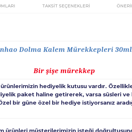
UMLARI
TAKSİT SEÇENEKLERİ
ÖNERİ
inhao Dolma Kalem Mürekkepleri 30ml
Bir şişe mürekkep
ünlerimizin hediyelik kutusu vardır. Özellikl
elik paket haline getirerek, varsa süsleri ve h
Özel bir güne özel bir hediye istiyorsanız aradı
ürünleri müşterilerimizin isteği doğrultusunda