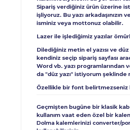
Sipariş verdiğiniz ürün üzerine is
işliyoruz. Bu yazı arkadaşınızın v
isminiz veya mottonuz olabilir.
Lazer ile işlediğimiz yazılar ömü
Dilediğiniz metin el yazısı ve düz
kendiniz seçip sipariş sayfası ar
Word vb. yazı programlarından vey
da "düz yazı" istiyorum şeklinde n
Özellikle bir font belirtmezseniz b
Geçmişten bugüne bir klasik kabul
kullanım vaat eden özel bir kale
Dolma kalemlerinizi converter/pomp