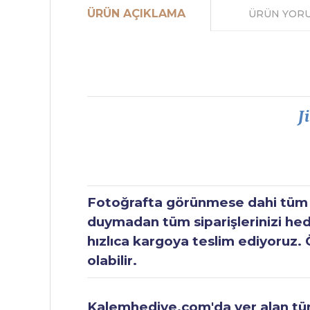
ÜRÜN AÇIKLAMA
ÜRÜN YOR
J
Fotoğrafta görünmese dahi tüm ür
duymadan tüm siparişlerinizi hediy
hızlıca kargoya teslim ediyoruz. 
olabilir.
Kalemhediye.com'da yer alan tüm 