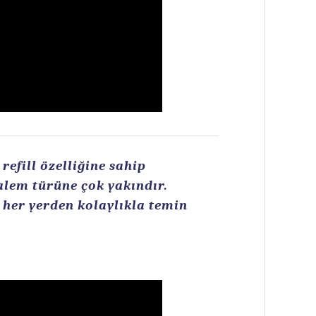
efill özelliğine sahip
kalem türüne çok yakındır.
n her yerden kolaylıkla temin