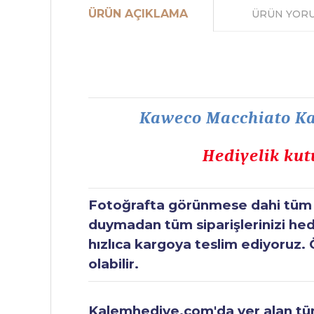
ÜRÜN AÇIKLAMA
ÜRÜN YOR
Kaweco Macchiato Kal
Hediyelik kut
Fotoğrafta görünmese dahi tüm ür
duymadan tüm siparişlerinizi hediy
hızlıca kargoya teslim ediyoruz. 
olabilir.
Kalemhediye.com'da yer alan tüm 