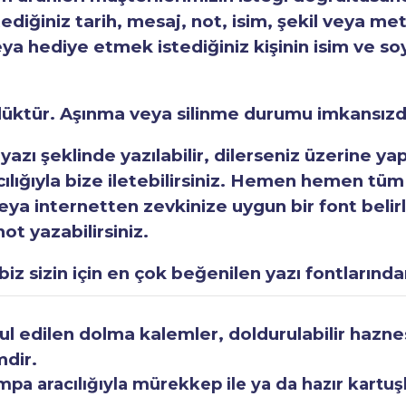
tediğiniz tarih, mesaj, not, isim, şekil veya met
eya hediye etmek istediğiniz kişinin isim ve so
rlüktür. Aşınma veya silinme durumu imkansızd
 yazı şeklinde yazılabilir, dilerseniz üzerine y
acılığıyla bize iletebilirsiniz. Hemen hemen tüm
a internetten zevkinize uygun bir font belirley
ot yazabilirsiniz.
iz sizin için en çok beğenilen yazı fontlarından
 edilen dolma kalemler, doldurulabilir haznesi
mdir.
a aracılığıyla mürekkep ile ya da hazır kartuşla