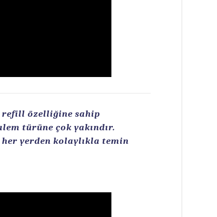
efill özelliğine sahip
kalem türüne çok yakındır.
n her yerden kolaylıkla temin