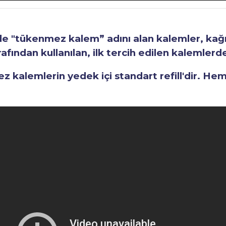
"tükenmez kalem” adını alan kalemler, kağıt 
fından kullanılan, ilk tercih edilen kalemlerden
kalemlerin yedek içi standart refill'dir. He