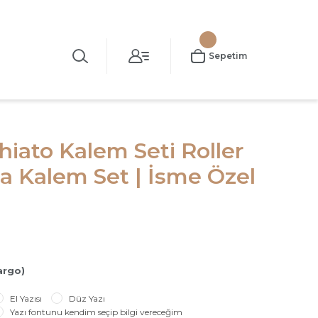
Sepetim
ato Kalem Seti Roller
 Kalem Set | İsme Özel
argo)
El Yazısı
Düz Yazı
Yazı fontunu kendim seçip bilgi vereceğim