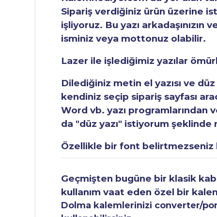
Sipariş verdiğiniz ürün üzerine is
işliyoruz. Bu yazı arkadaşınızın v
isminiz veya mottonuz olabilir.
Lazer ile işlediğimiz yazılar ömü
Dilediğiniz metin el yazısı ve düz
kendiniz seçip sipariş sayfası ar
Word vb. yazı programlarından vey
da "düz yazı" istiyorum şeklinde n
Özellikle bir font belirtmezseniz b
Geçmişten bugüne bir klasik kabul
kullanım vaat eden özel bir kale
Dolma kalemlerinizi converter/pomp