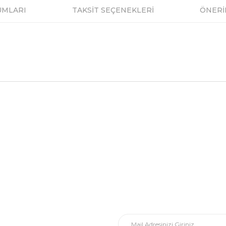
UMLARI
TAKSİT SEÇENEKLERİ
ÖNERİ
a ve diğer konularda yetersiz gördüğünüz noktaları öneri formunu kullanar
Bu ürüne ilk yorumu siz yapın!
.
al
E-Posta Listesi
Yorum Yaz
En yeni fırsat, indirimler ve kam
dirim Formu
Yeni kataloglarımızı ilk siz görün 
ormu