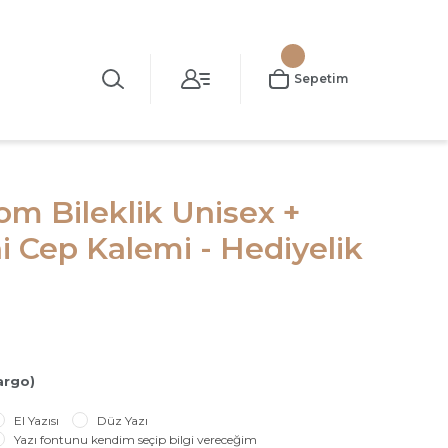
Sepetim
om Bileklik Unisex +
i Cep Kalemi - Hediyelik
argo)
El Yazısı
Düz Yazı
Yazı fontunu kendim seçip bilgi vereceğim