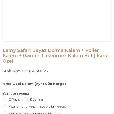
Lamy Safari Beyaz Dolma Kalem + Roller
Kalem + 0.5mm Tükenmez Kalem Set | İsme
Özel
Stok Kodu :
SFR-3DLV7
İsme Özel Kalem (Aynı Gün Kargo)
Yazı tipi seçiniz
El Yazısı
Düz Yazı
Yazı fontunu kendim seçip bilgi vereceğim
İsim işlenmesini istemiyorum
*