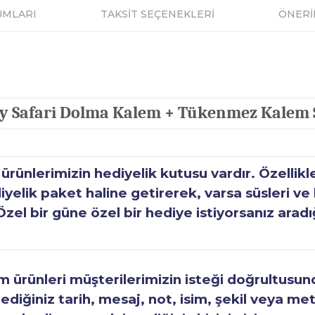
UMLARI
TAKSİT SEÇENEKLERİ
ÖNERİ
y Safari Dolma Kalem + Tükenmez Kalem 
ünlerimizin hediyelik kutusu vardır. Özellikl
elik paket haline getirerek, varsa süsleri ve h
Özel bir güne özel bir hediye istiyorsanız aradı
ürünleri müşterilerimizin isteği doğrultusunda
tediğiniz tarih, mesaj, not, isim, şekil veya met