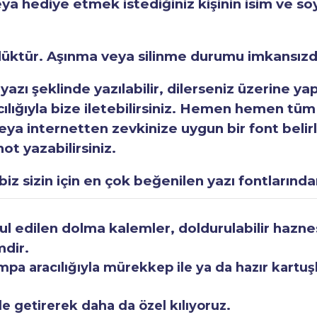
eya hediye etmek istediğiniz kişinin isim ve so
rlüktür. Aşınma veya silinme durumu imkansızd
 yazı şeklinde yazılabilir, dilerseniz üzerine y
acılığıyla bize iletebilirsiniz. Hemen hemen tüm
a internetten zevkinize uygun bir font belirley
ot yazabilirsiniz.
iz sizin için en çok beğenilen yazı fontlarından
 edilen dolma kalemler, doldurulabilir haznesi
mdir.
a aracılığıyla mürekkep ile ya da hazır kartuşla
le getirerek daha da özel kılıyoruz.