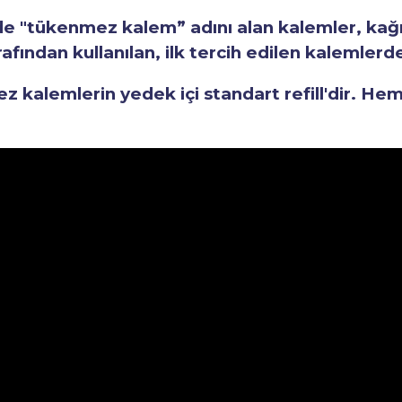
"tükenmez kalem” adını alan kalemler, kağıt 
fından kullanılan, ilk tercih edilen kalemlerden
kalemlerin yedek içi standart refill'dir. He