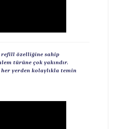
efill özelliğine sahip
kalem türüne çok yakındır.
n her yerden kolaylıkla temin