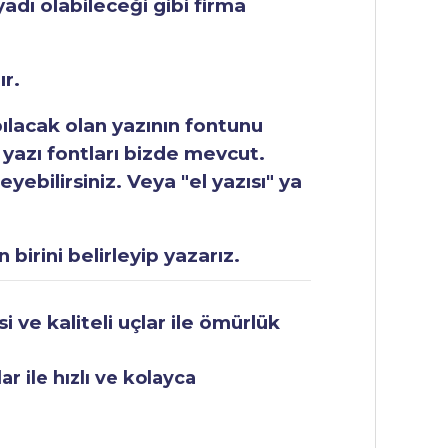
yadı olabileceği gibi firma
ır.
apılacak olan yazının fontunu
 yazı fontları bizde mevcut.
ebilirsiniz. Veya "el yazısı" ya
 birini belirleyip yazarız.
 ve kaliteli uçlar ile ömürlük
r ile hızlı ve kolayca