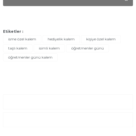
Etiketler :
isme özel kalem
hediyelik kalem
kişiye özel kalem
taşlı kalem
isimli kalem
öğretmenler günü
öğretmenler günü kalem
Sayfalar
Kurumsal