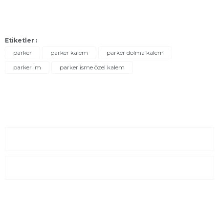
Etiketler :
parker
parker kalem
parker dolma kalem
parker im
parker isme özel kalem
Sayfalar
Kurumsal
E-Posta Listesi