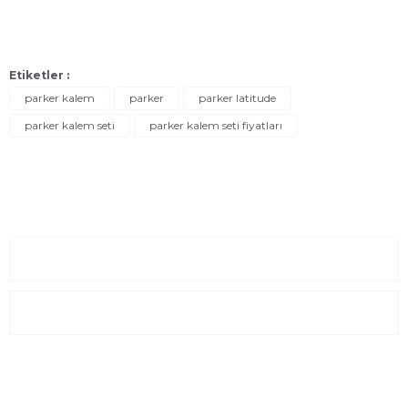
Etiketler :
parker kalem
parker
parker latitude
parker kalem seti
parker kalem seti fiyatları
Sayfalar
Kurumsal
E-Posta Listesi