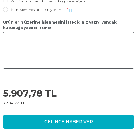
Yazı fontunu kendim seçip bilgi vereceğim
İsim işlenmesini istemiyorum
*
Ürünlerin üzerine işlenmesini istediğiniz yazıyı yandaki
kutucuğa yazabilirsiniz.
5.907,78 TL
7.384,72 TL
GELİNCE HABER VER