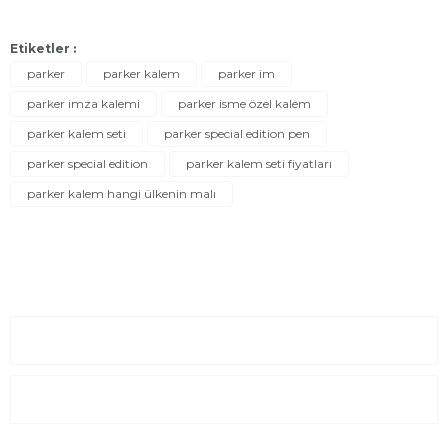
Etiketler :
parker
parker kalem
parker im
parker imza kalemi
parker isme özel kalem
parker kalem seti
parker special edition pen
parker special edition
parker kalem seti fiyatları
parker kalem hangi ülkenin malı
Sayfalar
Kurumsal