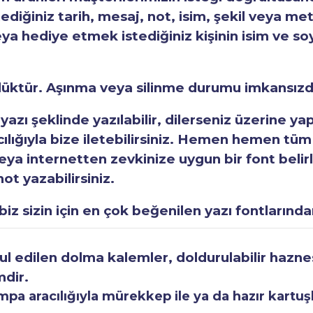
tediğiniz tarih, mesaj, not, isim, şekil veya met
eya hediye etmek istediğiniz kişinin isim ve so
rlüktür. Aşınma veya silinme durumu imkansızd
 yazı şeklinde yazılabilir, dilerseniz üzerine y
acılığıyla bize iletebilirsiniz. Hemen hemen tüm
a internetten zevkinize uygun bir font belirley
ot yazabilirsiniz.
iz sizin için en çok beğenilen yazı fontlarından
 edilen dolma kalemler, doldurulabilir haznesi
mdir.
a aracılığıyla mürekkep ile ya da hazır kartuşla