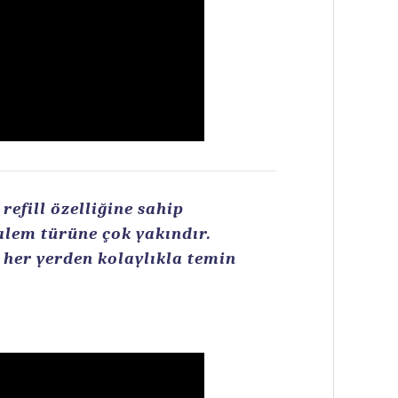
efill özelliğine sahip
kalem türüne çok yakındır.
n her yerden kolaylıkla temin