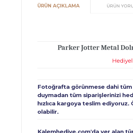
ÜRÜN AÇIKLAMA
ÜRÜN YOR
Parker Jotter Metal Dol
Hediyel
Fotoğrafta görünmese dahi tüm ür
duymadan tüm siparişlerinizi hediy
hızlıca kargoya teslim ediyoruz. 
olabilir.
Kalemhediye.com'da yer alan tüm 