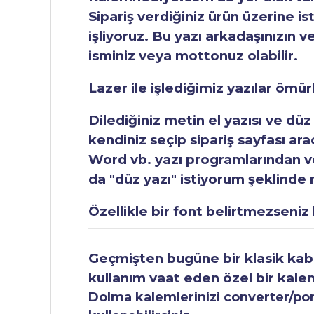
Sipariş verdiğiniz ürün üzerine is
işliyoruz. Bu yazı arkadaşınızın v
isminiz veya mottonuz olabilir.
Lazer ile işlediğimiz yazılar ömü
Dilediğiniz metin el yazısı ve düz
kendiniz seçip sipariş sayfası ar
Word vb. yazı programlarından vey
da "düz yazı" istiyorum şeklinde n
Özellikle bir font belirtmezseniz b
Geçmişten bugüne bir klasik kabul
kullanım vaat eden özel bir kale
Dolma kalemlerinizi converter/pomp