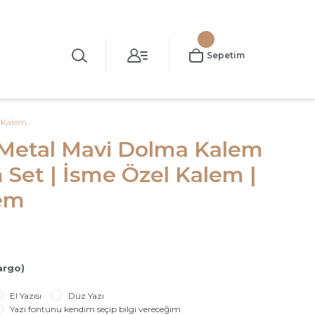
Sepetim
k Kalem
 Metal Mavi Dolma Kalem
 Set | İsme Özel Kalem |
lem
argo)
El Yazısı
Düz Yazı
Yazı fontunu kendim seçip bilgi vereceğim