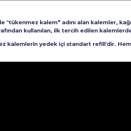
"tükenmez kalem” adını alan kalemler, kağıt 
fından kullanılan, ilk tercih edilen kalemlerden
kalemlerin yedek içi standart refill'dir. He