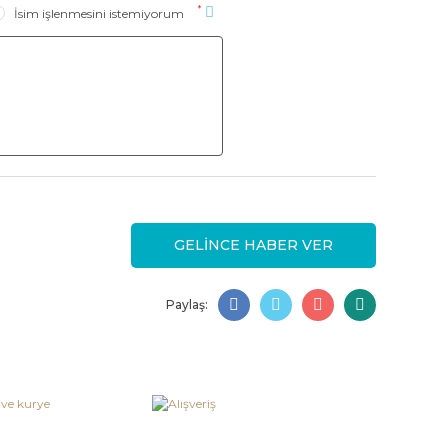
*
İsim işlenmesini istemiyorum
GELİNCE HABER VER
Paylaş: