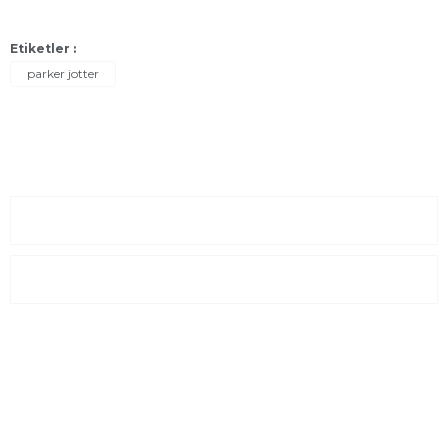
Etiketler :
parker jotter
Sayfalar
Kurumsal
E-Posta Listesi
En yeni fırsat, indirimler ve kampanyalardan haberdar olmak için
e-bültenimize kayıt olun Yeni kataloglarımızı ilk siz görün siz
haberdar olun.