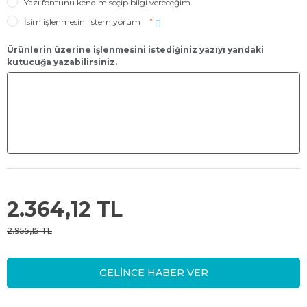
Yazı fontunu kendim seçip bilgi vereceğim
İsim işlenmesini istemiyorum
*
Ürünlerin üzerine işlenmesini istediğiniz yazıyı yandaki
kutucuğa yazabilirsiniz.
2.364,12 TL
2.955,15 TL
GELİNCE HABER VER