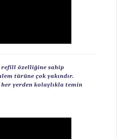
efill özelliğine sahip
kalem türüne çok yakındır.
n her yerden kolaylıkla temin