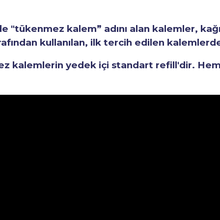
"tükenmez kalem” adını alan kalemler, kağıt 
fından kullanılan, ilk tercih edilen kalemlerden
kalemlerin yedek içi standart refill'dir. He