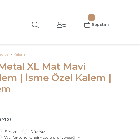
Sepetim
ediyelik Kalem
 Metal XL Mat Mavi
em | İsme Özel Kalem |
lem
argo)
El Yazısı
Düz Yazı
Yazı fontunu kendim seçip bilgi vereceğim