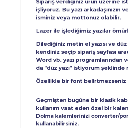
Sipariş verdiğiniz ürün üzerine is
işliyoruz. Bu yazı arkadaşınızın v
isminiz veya mottonuz olabilir.
Lazer ile işlediğimiz yazılar ömü
Dilediğiniz metin el yazısı ve düz
kendiniz seçip sipariş sayfası ar
Word vb. yazı programlarından vey
da "düz yazı" istiyorum şeklinde n
Özellikle bir font belirtmezseniz b
Geçmişten bugüne bir klasik kabul
kullanım vaat eden özel bir kale
Dolma kalemlerinizi converter/pomp
kullanabilirsiniz.