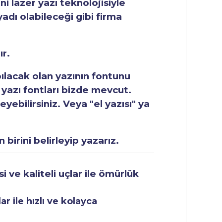
ni lazer yazı teknolojisiyle
yadı olabileceği gibi firma
ır.
apılacak olan yazının fontunu
 yazı fontları bizde mevcut.
ebilirsiniz. Veya "el yazısı" ya
 birini belirleyip yazarız.
 ve kaliteli uçlar ile ömürlük
r ile hızlı ve kolayca