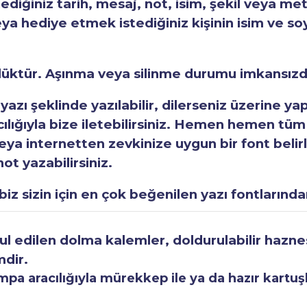
tediğiniz tarih, mesaj, not, isim, şekil veya met
eya hediye etmek istediğiniz kişinin isim ve so
rlüktür. Aşınma veya silinme durumu imkansızd
 yazı şeklinde yazılabilir, dilerseniz üzerine y
acılığıyla bize iletebilirsiniz. Hemen hemen tüm
a internetten zevkinize uygun bir font belirley
ot yazabilirsiniz.
iz sizin için en çok beğenilen yazı fontlarından
 edilen dolma kalemler, doldurulabilir haznesi
mdir.
a aracılığıyla mürekkep ile ya da hazır kartuşla