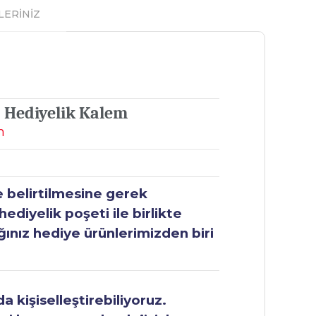
LERİNİZ
| Hediyelik Kalem
m
e belirtilmesine gerek
ediyelik poşeti ile birlikte
ğınız hediye ürünlerimizden biri
 kişiselleştirebiliyoruz.