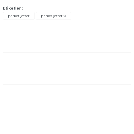
Etiketler :
parker jotter
parker jotter xl
Sayfalar
Kurumsal
E-Posta Listesi
En yeni fırsat, indirimler ve kampanyalardan haberdar olmak için
e-bültenimize kayıt olun Yeni kataloglarımızı ilk siz görün siz
haberdar olun.