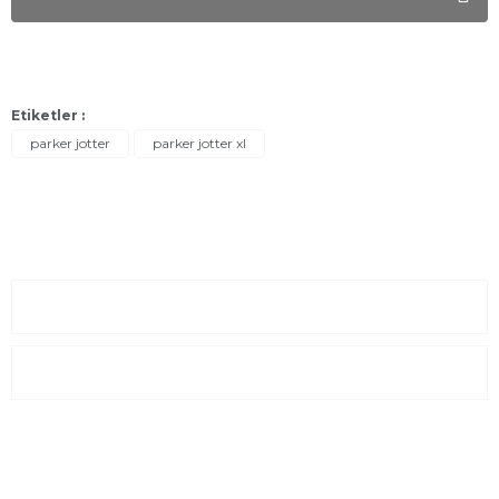
Etiketler :
parker jotter
parker jotter xl
Sayfalar
Kurumsal
E-Posta Listesi
En yeni fırsat, indirimler ve kampanyalardan haberdar olmak için