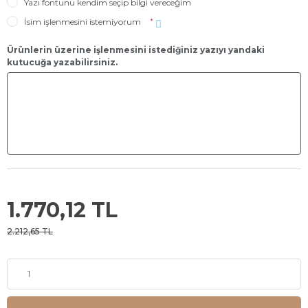
Yazı fontunu kendim seçip bilgi vereceğim
İsim işlenmesini istemiyorum
*
Ürünlerin üzerine işlenmesini istediğiniz yazıyı yandaki
kutucuğa yazabilirsiniz.
1.770,12 TL
2.212,65 TL