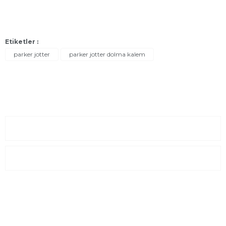
Etiketler :
parker jotter
parker jotter dolma kalem
Sayfalar
Kurumsal
E-Posta Listesi
En yeni fırsat, indirimler ve kampanyalardan haberdar olmak için
e-bültenimize kayıt olun Yeni kataloglarımızı ilk siz görün siz