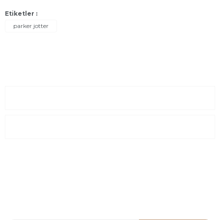
Etiketler :
parker jotter
Sayfalar
Kurumsal
E-Posta Listesi
En yeni fırsat, indirimler ve kampanyalardan haberdar olmak için
e-bültenimize kayıt olun Yeni kataloglarımızı ilk siz görün siz
haberdar olun.