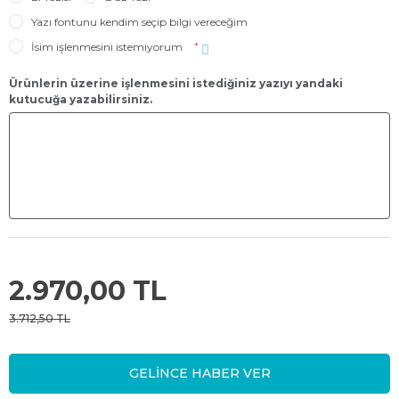
Yazı fontunu kendim seçip bilgi vereceğim
İsim işlenmesini istemiyorum
*
Ürünlerin üzerine işlenmesini istediğiniz yazıyı yandaki
kutucuğa yazabilirsiniz.
2.970,00 TL
3.712,50 TL
GELİNCE HABER VER