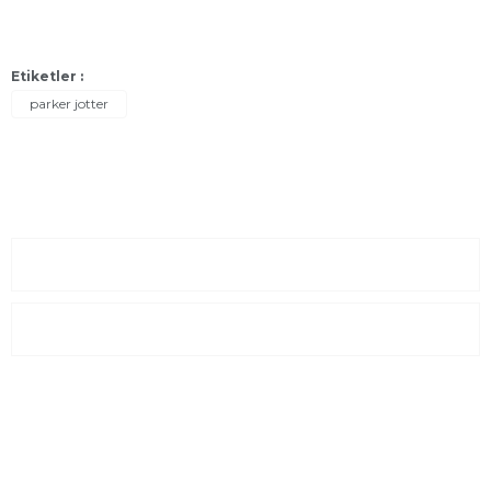
Etiketler :
parker jotter
Sayfalar
Kurumsal
E-Posta Listesi
En yeni fırsat, indirimler ve kampanyalardan haberdar olmak için
e-bültenimize kayıt olun Yeni kataloglarımızı ilk siz görün siz