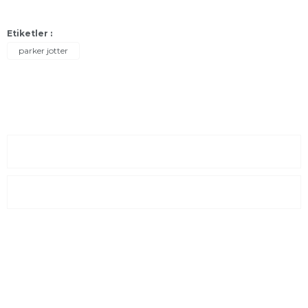
Etiketler :
parker jotter
Sayfalar
Kurumsal
E-Posta Listesi
En yeni fırsat, indirimler ve kampanyalardan haberdar olmak için
e-bültenimize kayıt olun Yeni kataloglarımızı ilk siz görün siz
haberdar olun.