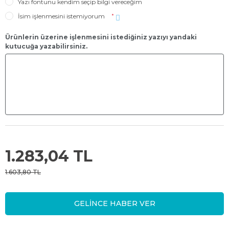
Yazı fontunu kendim seçip bilgi vereceğim
İsim işlenmesini istemiyorum
*
Ürünlerin üzerine işlenmesini istediğiniz yazıyı yandaki
kutucuğa yazabilirsiniz.
1.283,04 TL
1.603,80 TL
GELİNCE HABER VER