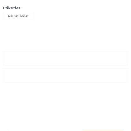
Etiketler :
parker jotter
Sayfalar
Kurumsal
E-Posta Listesi
En yeni fırsat, indirimler ve kampanyalardan haberdar olmak için
e-bültenimize kayıt olun Yeni kataloglarımızı ilk siz görün siz
haberdar olun.