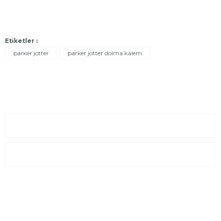
Etiketler :
parker jotter
parker jotter dolma kalem
Sayfalar
Kurumsal
E-Posta Listesi
En yeni fırsat, indirimler ve kampanyalardan haberdar olmak için
e-bültenimize kayıt olun Yeni kataloglarımızı ilk siz görün siz