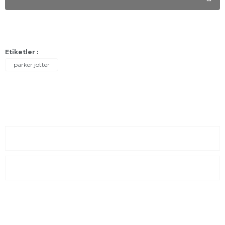
Etiketler :
parker jotter
Sayfalar
Kurumsal
E-Posta Listesi
En yeni fırsat, indirimler ve kampanyalardan haberdar olmak için