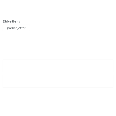
Etiketler :
parker jotter
Sayfalar
Kurumsal
E-Posta Listesi
En yeni fırsat, indirimler ve kampanyalardan haberdar olmak için
e-bültenimize kayıt olun Yeni kataloglarımızı ilk siz görün siz