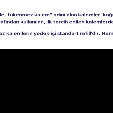
"tükenmez kalem” adını alan kalemler, kağıt 
fından kullanılan, ilk tercih edilen kalemlerden
kalemlerin yedek içi standart refill'dir. He