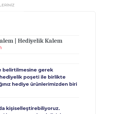
LERİNİZ
alem | Hediyelik Kalem
m
e belirtilmesine gerek
ediyelik poşeti ile birlikte
ğınız hediye ürünlerimizden biri
 kişiselleştirebiliyoruz.