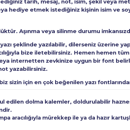
tediğiniz tarih, mesaj, not, isim, şekil veya met
eya hediye etmek istediğiniz kişinin isim ve so
rlüktür. Aşınma veya silinme durumu imkansızd
 yazı şeklinde yazılabilir, dilerseniz üzerine y
acılığıyla bize iletebilirsiniz. Hemen hemen tüm
a internetten zevkinize uygun bir font belirley
ot yazabilirsiniz.
iz sizin için en çok beğenilen yazı fontlarından
 edilen dolma kalemler, doldurulabilir haznesi
mdir.
a aracılığıyla mürekkep ile ya da hazır kartuşla