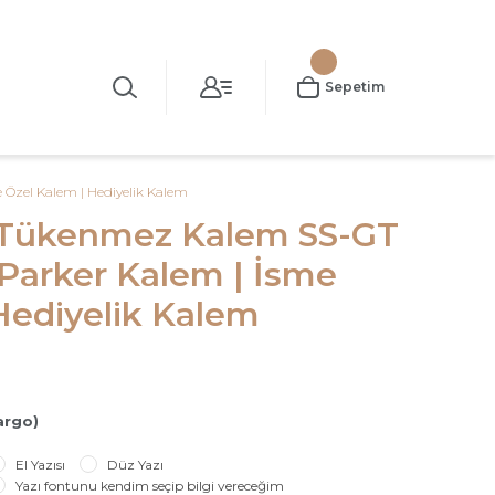
Sepetim
 Özel Kalem | Hediyelik Kalem
r Tükenmez Kalem SS-GT
 Parker Kalem | İsme
Hediyelik Kalem
argo)
El Yazısı
Düz Yazı
Yazı fontunu kendim seçip bilgi vereceğim