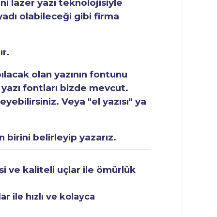
ni lazer yazı teknolojisiyle
yadı olabileceği gibi firma
ır.
apılacak olan yazının fontunu
 yazı fontları bizde mevcut.
ebilirsiniz. Veya "el yazısı" ya
 birini belirleyip yazarız.
 ve kaliteli uçlar ile ömürlük
r ile hızlı ve kolayca