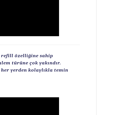
efill özelliğine sahip
kalem türüne çok yakındır.
n her yerden kolaylıkla temin