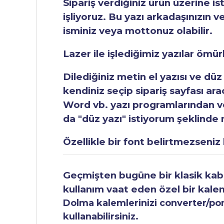
Sipariş verdiğiniz ürün üzerine is
işliyoruz. Bu yazı arkadaşınızın v
isminiz veya mottonuz olabilir.
Lazer ile işlediğimiz yazılar ömü
Dilediğiniz metin el yazısı ve düz
kendiniz seçip sipariş sayfası ar
Word vb. yazı programlarından vey
da "düz yazı" istiyorum şeklinde n
Özellikle bir font belirtmezseniz b
Geçmişten bugüne bir klasik kabul
kullanım vaat eden özel bir kale
Dolma kalemlerinizi converter/pomp
kullanabilirsiniz.