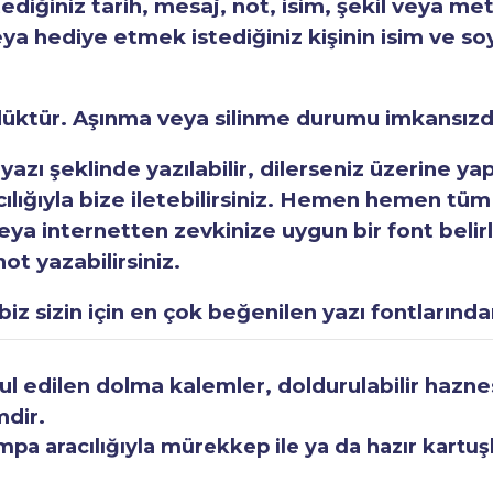
tediğiniz tarih, mesaj, not, isim, şekil veya met
eya hediye etmek istediğiniz kişinin isim ve so
rlüktür. Aşınma veya silinme durumu imkansızd
 yazı şeklinde yazılabilir, dilerseniz üzerine y
acılığıyla bize iletebilirsiniz. Hemen hemen tüm
a internetten zevkinize uygun bir font belirley
ot yazabilirsiniz.
iz sizin için en çok beğenilen yazı fontlarından
 edilen dolma kalemler, doldurulabilir haznesi
mdir.
a aracılığıyla mürekkep ile ya da hazır kartuşla