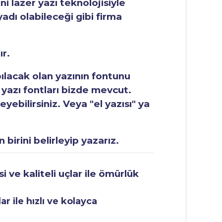
ni lazer yazı teknolojisiyle
yadı olabileceği gibi firma
ır.
apılacak olan yazının fontunu
 yazı fontları bizde mevcut.
ebilirsiniz. Veya "el yazısı" ya
 birini belirleyip yazarız.
 ve kaliteli uçlar ile ömürlük
r ile hızlı ve kolayca