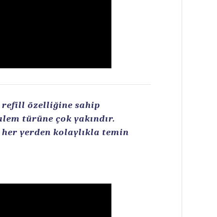
efill özelliğine sahip
kalem türüne çok yakındır.
n her yerden kolaylıkla temin