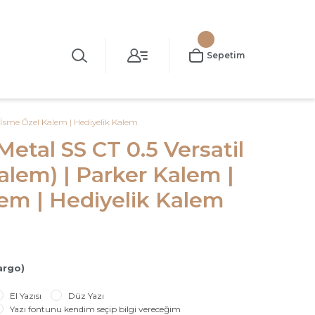
Sepetim
| İsme Özel Kalem | Hediyelik Kalem
Metal SS CT 0.5 Versatil
alem) | Parker Kalem |
em | Hediyelik Kalem
argo)
El Yazısı
Düz Yazı
Yazı fontunu kendim seçip bilgi vereceğim