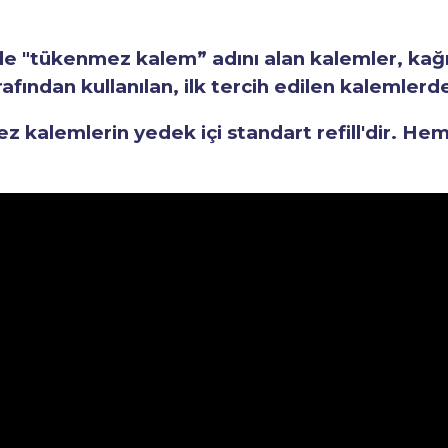
"tükenmez kalem” adını alan kalemler, kağıt 
fından kullanılan, ilk tercih edilen kalemlerden
kalemlerin yedek içi standart refill'dir. He