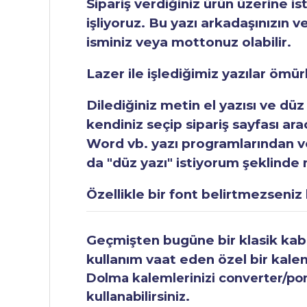
Sipariş verdiğiniz ürün üzerine is
işliyoruz. Bu yazı arkadaşınızın v
isminiz veya mottonuz olabilir.
Lazer ile işlediğimiz yazılar ömü
Dilediğiniz metin el yazısı ve düz
kendiniz seçip sipariş sayfası ar
Word vb. yazı programlarından vey
da "düz yazı" istiyorum şeklinde n
Özellikle bir font belirtmezseniz b
Geçmişten bugüne bir klasik kabul
kullanım vaat eden özel bir kale
Dolma kalemlerinizi converter/pomp
kullanabilirsiniz.