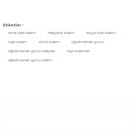
Etiketler :
isme özel kalem
hediyelik kalem
kişiye özel kalem
taşlı kalem
isimli kalem
öğretmenler günü
öğretmenler günü hediyesi
taşlı kalemler
öğretmenler günü kalem
Sayfalar
Kurumsal