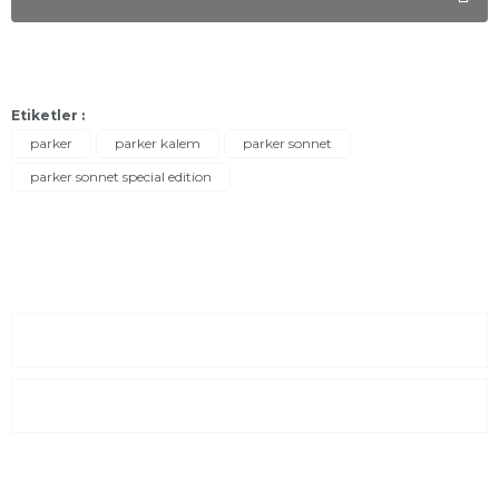
Etiketler :
parker
parker kalem
parker sonnet
parker sonnet special edition
Sayfalar
Kurumsal
E-Posta Listesi