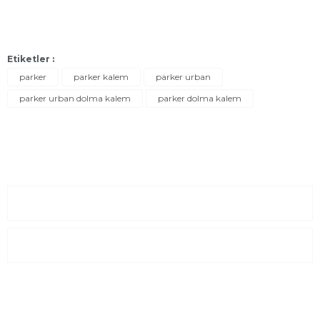
Etiketler :
parker
parker kalem
parker urban
parker urban dolma kalem
parker dolma kalem
Sayfalar
Kurumsal
E-Posta Listesi